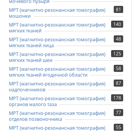
мочевого пузыря
81
МРТ (магнитно-резонансная томография)
мошонки
140
МРТ (магнитно-резонансная томография)
мягких тканей
48
МРТ (магнитно-резонансная томография)
мягких тканей лица
125
МРТ (магнитно-резонансная томография)
мягких тканей шеи
58
МРТ (магнитно-резонансная томография)
мягких тканей ягодичной области
87
МРТ (магнитно-резонансная томография)
надпочечников
178
МРТ (магнитно-резонансная томография)
органов малого таза
77
МРТ (магнитно-резонансная томография)
отделов позвоночника
55
МРТ (магнитно-резонансная томография)