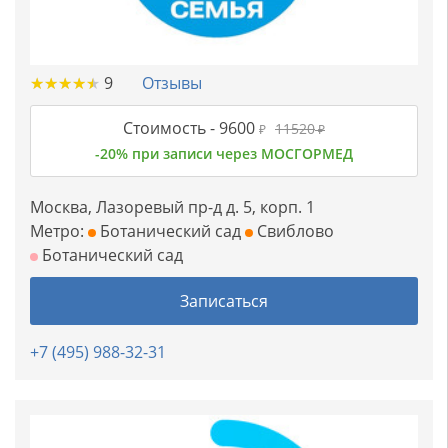
★
★
★
★
★
★
★
★
★
★
9
Отзывы
Стоимость -
9600
11520
₽
₽
-20% при записи через МОСГОРМЕД
Москва, Лазоревый пр-д д. 5, корп. 1
Метро:
Ботанический сад
Свиблово
Ботанический сад
Записаться
+7 (495) 988-32-31