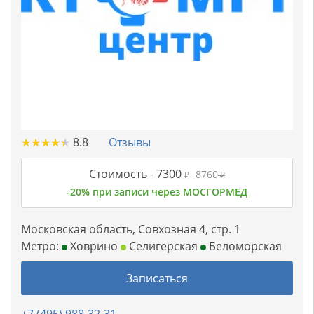
★
★
★
★
★
★
★
★
★
★
8.8
Отзывы
Стоимость -
7300
8760
₽
₽
-20% при записи через МОСГОРМЕД
Московская область, Совхозная 4, стр. 1
Метро:
Ховрино
Селигерская
Беломорская
Записаться