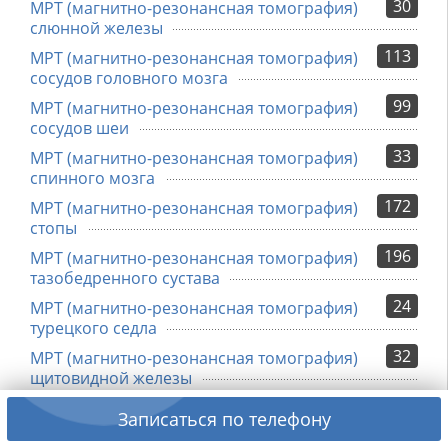
30
МРТ (магнитно-резонансная томография)
слюнной железы
113
МРТ (магнитно-резонансная томография)
сосудов головного мозга
99
МРТ (магнитно-резонансная томография)
сосудов шеи
33
МРТ (магнитно-резонансная томография)
спинного мозга
172
МРТ (магнитно-резонансная томография)
стопы
196
МРТ (магнитно-резонансная томография)
тазобедренного сустава
24
МРТ (магнитно-резонансная томография)
турецкого седла
32
МРТ (магнитно-резонансная томография)
щитовидной железы
61
МРТ (магнитно-резонансная томография)
Записаться по телефону
яичников, матки и придатков