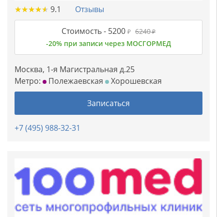
★
★
★
★
★
★
★
★
★
★
9.1
Отзывы
Стоимость -
5200
6240
₽
₽
-20% при записи через МОСГОРМЕД
Москва, 1-я Магистральная д.25
Метро:
Полежаевская
Хорошевская
Записаться
+7 (495) 988-32-31