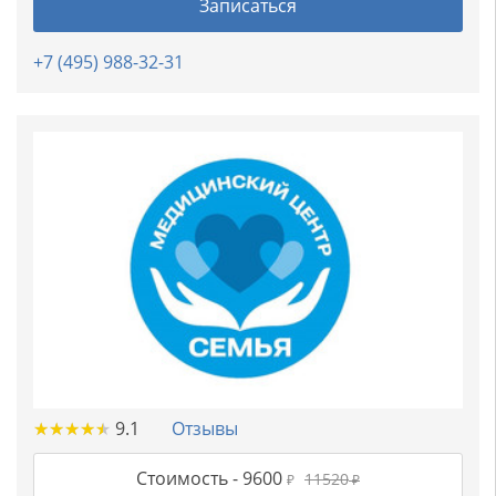
Записаться
+7 (495) 988-32-31
★
★
★
★
★
★
★
★
★
★
9.1
Отзывы
Стоимость -
9600
11520
₽
₽