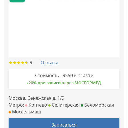
★
★
★
★
★
★
★
★
★
★
9
Отзывы
Стоимость -
9550
11460
₽
₽
-20% при записи через МОСГОРМЕД
Москва, Сенежская д. 1/9
Метро:
Коптево
Селигерская
Беломорская
Моссельмаш
Записаться