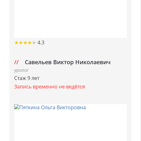
★
★
★
★
★
★
★
★
★
★
4.3
Савельев Виктор Николаевич
уролог
Стаж 9 лет
Запись временно не ведётся