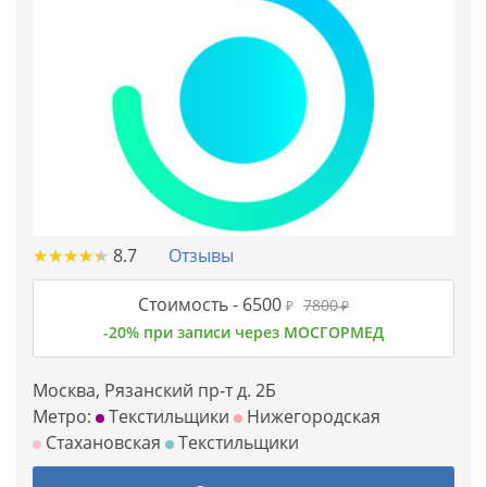
★
★
★
★
★
★
★
★
★
★
8.7
Отзывы
Стоимость -
6500
7800
₽
₽
-20% при записи через МОСГОРМЕД
Москва, Рязанский пр-т д. 2Б
Метро:
Текстильщики
Нижегородская
Стахановская
Текстильщики