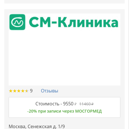
★
★
★
★
★
★
★
★
★
★
9
Отзывы
Стоимость -
9550
11460
₽
₽
-20% при записи через МОСГОРМЕД
Москва, Сенежская д. 1/9