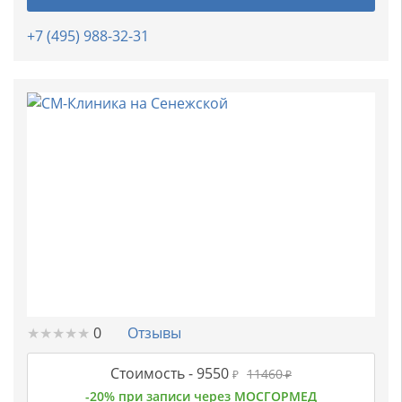
+7 (495) 988-32-31
★
★
★
★
★
★
★
★
★
★
0
Отзывы
Стоимость -
9550
11460
₽
₽
-20% при записи через МОСГОРМЕД