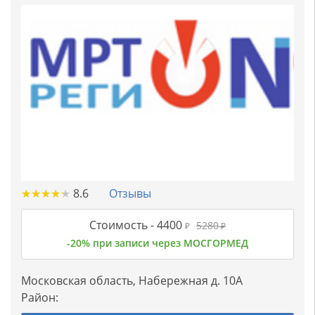
★
★
★
★
★
★
★
★
★
★
8.6
Отзывы
Стоимость -
4400
5280
₽
₽
-20% при записи через МОСГОРМЕД
Московская область, Набережная д. 10А
Район: