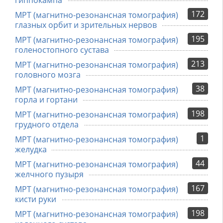
гиппокампа
172
МРТ (магнитно-резонансная томография)
глазных орбит и зрительных нервов
195
МРТ (магнитно-резонансная томография)
голеностопного сустава
213
МРТ (магнитно-резонансная томография)
головного мозга
38
МРТ (магнитно-резонансная томография)
горла и гортани
198
МРТ (магнитно-резонансная томография)
грудного отдела
1
МРТ (магнитно-резонансная томография)
желудка
44
МРТ (магнитно-резонансная томография)
желчного пузыря
167
МРТ (магнитно-резонансная томография)
кисти руки
198
МРТ (магнитно-резонансная томография)