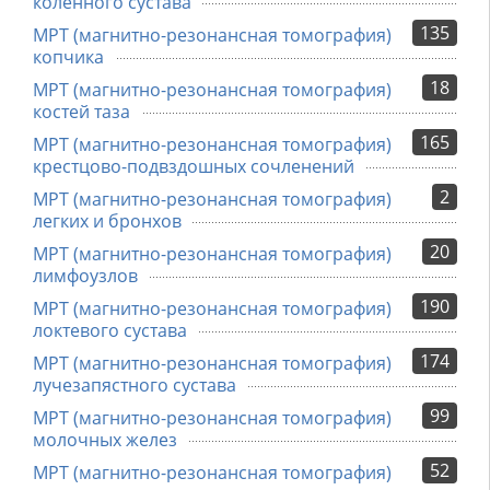
коленного сустава
135
МРТ (магнитно-резонансная томография)
копчика
18
МРТ (магнитно-резонансная томография)
костей таза
165
МРТ (магнитно-резонансная томография)
крестцово-подвздошных сочленений
2
МРТ (магнитно-резонансная томография)
легких и бронхов
20
МРТ (магнитно-резонансная томография)
лимфоузлов
190
МРТ (магнитно-резонансная томография)
локтевого сустава
174
МРТ (магнитно-резонансная томография)
лучезапястного сустава
99
МРТ (магнитно-резонансная томография)
молочных желез
52
МРТ (магнитно-резонансная томография)