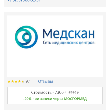
+7 (495) 988-32-31
★
★
★
★
★
★
★
★
★
★
9.1
Отзывы
Стоимость -
7300
8760
₽
₽
-20% при записи через МОСГОРМЕД