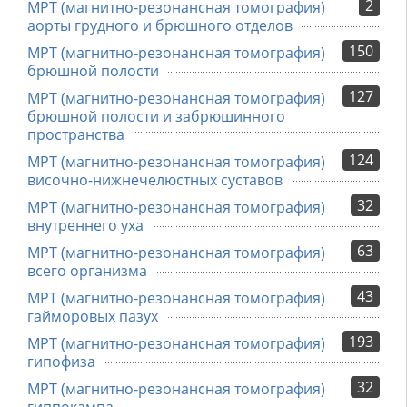
2
МРТ (магнитно-резонансная томография)
аорты грудного и брюшного отделов
150
МРТ (магнитно-резонансная томография)
брюшной полости
127
МРТ (магнитно-резонансная томография)
брюшной полости и забрюшинного
пространства
124
МРТ (магнитно-резонансная томография)
височно-нижнечелюстных суставов
32
МРТ (магнитно-резонансная томография)
внутреннего уха
63
МРТ (магнитно-резонансная томография)
всего организма
43
МРТ (магнитно-резонансная томография)
гайморовых пазух
193
МРТ (магнитно-резонансная томография)
гипофиза
32
МРТ (магнитно-резонансная томография)