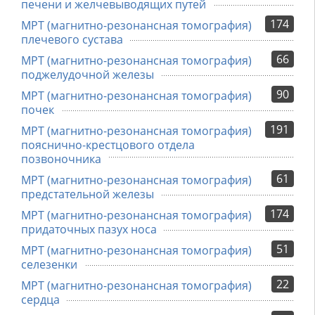
печени и желчевыводящих путей
174
МРТ (магнитно-резонансная томография)
плечевого сустава
66
МРТ (магнитно-резонансная томография)
поджелудочной железы
90
МРТ (магнитно-резонансная томография)
почек
191
МРТ (магнитно-резонансная томография)
пояснично-крестцового отдела
позвоночника
61
МРТ (магнитно-резонансная томография)
предстательной железы
174
МРТ (магнитно-резонансная томография)
придаточных пазух носа
51
МРТ (магнитно-резонансная томография)
селезенки
22
МРТ (магнитно-резонансная томография)
сердца