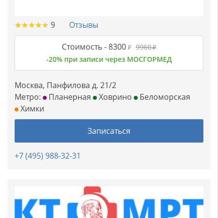
★
★
★
★
★
★
★
★
★
★
9
Отзывы
Стоимость -
8300
9960
₽
₽
-20% при записи через МОСГОРМЕД
Москва, Панфилова д. 21/2
Метро:
Планерная
Ховрино
Беломорская
Химки
Записаться
+7 (495) 988-32-31