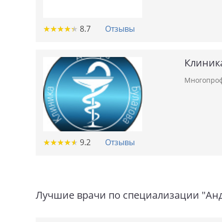
★
★
★
★
★
★
★
★
★
★
8.7
Отзывы
Клиника
Многопроф
★
★
★
★
★
★
★
★
★
★
9.2
Отзывы
Лучшие врачи по специализации "Ан