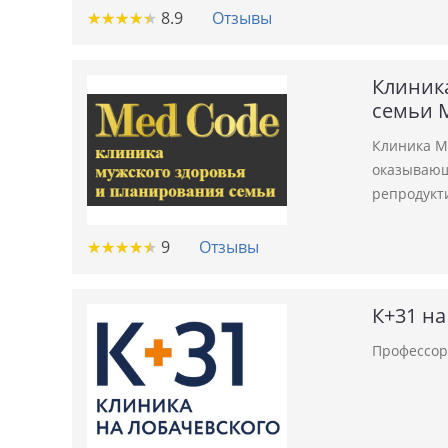
★
★
★
★
★
★
★
★
★
★
8.9
Отзывы
Клиник
семьи 
Клиника М
оказывающ
репродукт
★
★
★
★
★
★
★
★
★
★
9
Отзывы
К+31 на
Профессор