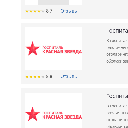
★
★
★
★
★
★
★
★
★
★
8.7
Отзывы
Госпита
В госпита
различных 
отоларинго
обслужива
★
★
★
★
★
★
★
★
★
★
8.8
Отзывы
Госпита
В госпита
различных 
отоларинго
обслужива