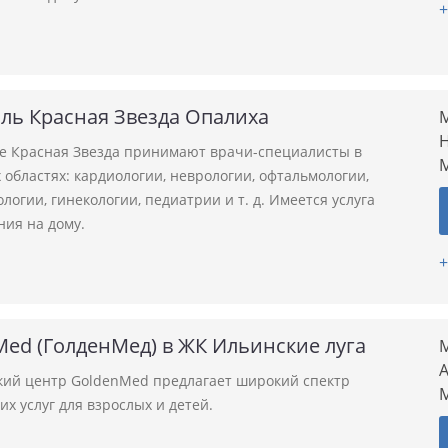
+
ль Красная Звезда Опалиха
М
Н
ле Красная Звезда принимают врачи-специалисты в
областях: кардиологии, неврологии, офтальмологии,
логии, гинекологии, педиатрии и т. д. Имеется услуга
ния на дому.
+
ed (ГолденМед) в ЖК Ильинские луга
М
А
ий центр GoldenMed предлагает широкий спектр
х услуг для взрослых и детей.