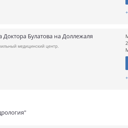
+
 Доктора Булатова на Доллежаля
М
2
ильный медицинский центр.
+
дрология"