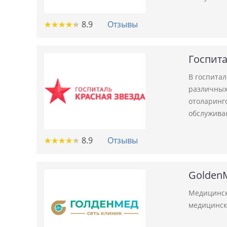
★
★
★
★
★
★
★
★
★
★
8.9
Отзывы
Госпита
В госпита
различных 
отоларинго
обслужива
★
★
★
★
★
★
★
★
★
★
8.9
Отзывы
GoldenM
Медицинск
медицински