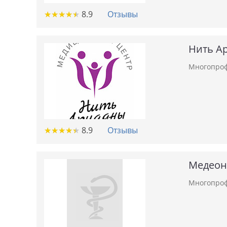
★
★
★
★
★
★
★
★
★
★
8.9
Отзывы
Нить А
Многопроф
★
★
★
★
★
★
★
★
★
★
8.9
Отзывы
Медеон
Многопроф