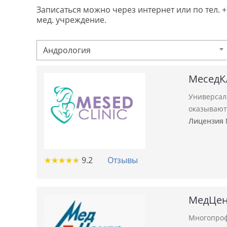
Записаться можно через интернет или по тел. 
мед. учреждение.
Андрология
МеседК
Универсал
оказывают
Лицензия №
★
★
★
★
★
★
★
★
★
★
9.2
Отзывы
МедЦен
Многопроф