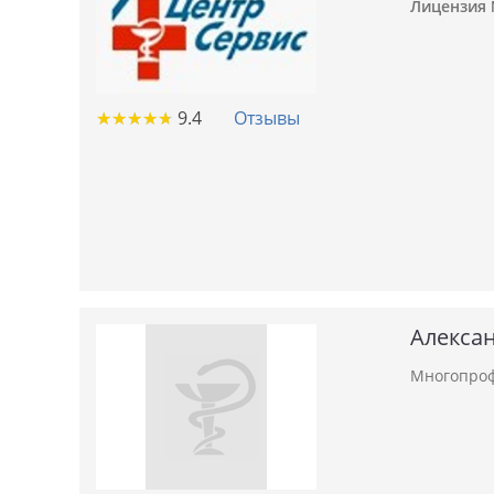
Лицензия №
★
★
★
★
★
★
★
★
★
★
9.4
Отзывы
Алекса
Многопроф