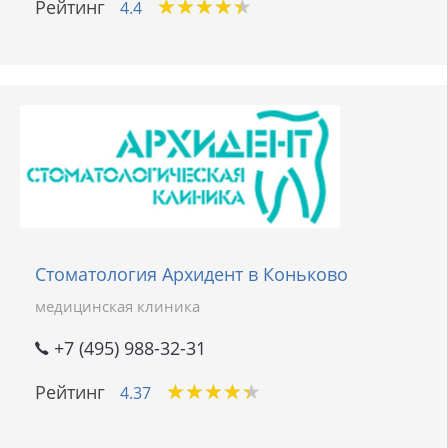
★
★
★
★
★
★
★
★
★
★
Рейтинг
4.4
Стоматология Архидент в Коньково
медицинская клиника
+7 (495) 988-32-31
★
★
★
★
★
★
★
★
★
★
Рейтинг
4.37