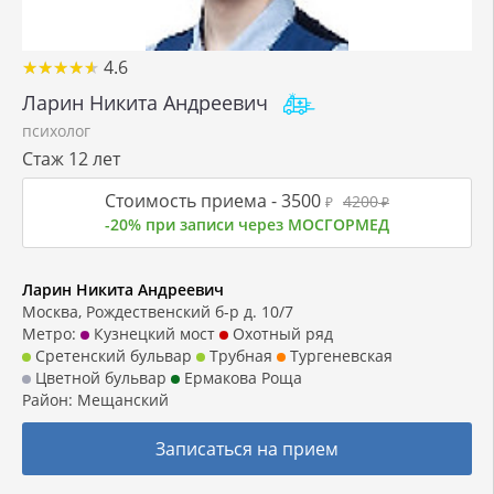
★
★
★
★
★
★
★
★
★
★
4.6
Ларин Никита Андреевич
психолог
Стаж 12 лет
Стоимость приема -
3500
4200
₽
₽
-20% при записи через МОСГОРМЕД
Ларин Никита Андреевич
Москва, Рождественский б-р д. 10/7
Метро:
Кузнецкий мост
Охотный ряд
Сретенский бульвар
Трубная
Тургеневская
Цветной бульвар
Ермакова Роща
Район:
Мещанский
Записаться на прием