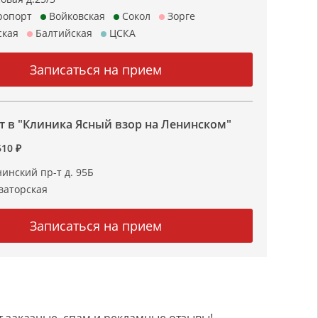
ропорт
Войковская
Сокол
Зорге
кая
Балтийская
ЦСКА
 в "Клиника Ясный взор на Ленинском"
610 ₽
нинский пр-т д. 95Б
аторская