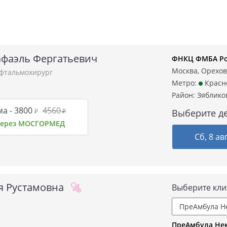
фаэль Фергатьевич
ФНКЦ ФМБА Ро
Москва, Орехов
фтальмохирург
Метро:
Красн
Район:
Зяблико
а -
3800
4560
₽
₽
Выберите де
 через МОСГОРМЕД
Сб, 8 ав
я Рустамовна
Выберите кли
ПреАмбула Не