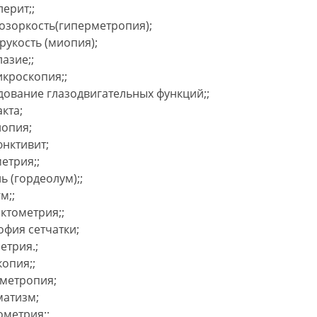
лерит;
;
озоркость(гиперметропия);
рукость (миопия);
лазие;
;
кроскопия;
;
дование глазодвигательных функций;
;
кта;
опия;
нктивит;
етрия;
;
нь
(гордеолум);
;
гм;
;
ктометрия;
;
офия сетчатки;
етрия.
;
копия;
;
метропия;
матизм;
ометрия;
;