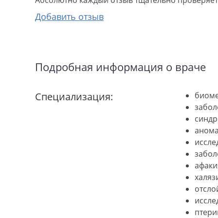
Абсолютно каждый отзыв тщательно проверяетс
Добавить отзыв
Подробная информация о враче
Специализация:
биоме
забол
синдр
анома
иссле
забол
афаки
халяз
отсло
иссле
птери