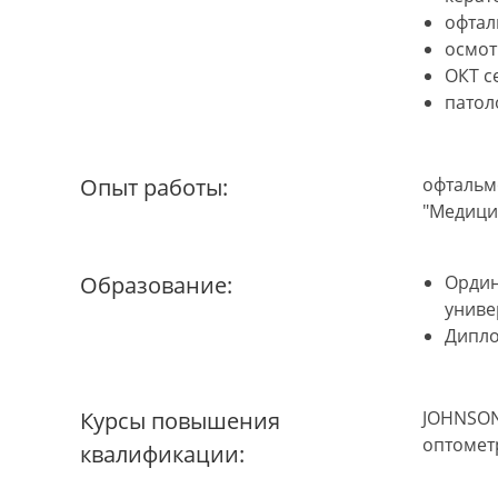
офтал
осмот
ОКТ с
патол
Опыт работы:
офтальмо
"Медици
Образование:
Ордин
униве
Дипло
Курсы повышения
JOHNSON
оптометр
квалификации: