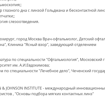
ьмоскопия;
;
р глазного дна с линзой Гольдмана и бесконтактной лин
етчатки;
;
огия слезоотведения.
хирург, город Москва Врач-офтальмолог, Детский офтал
на", Клиника "Ясный взор", заведующий отделением
атура по специальности "Офтальмология", Московский 
рситет им. А.И.Евдокимова;
м по специальности "Лечебное дело", Чеченский госуда
 & JOHNSON INSTITUTE - международный инновационный
истов , "Основы подбора мягких контактных линз"