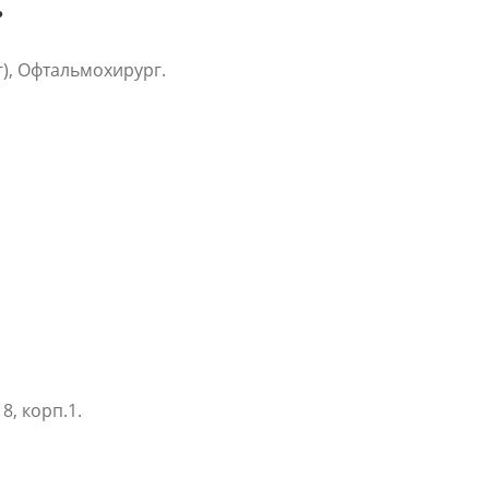
?
), Офтальмохирург.
8, корп.1.