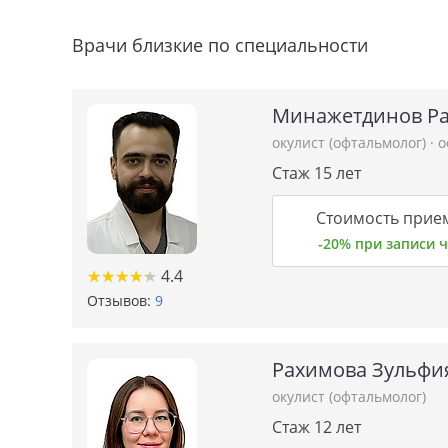
Врачи близкие по специальности
Минажетдинов Ра
окулист (офтальмолог)
·
о
Стаж 15 лет
Стоимость прием
-20% при записи
★
★
★
★
★
★
★
★
★
★
4.4
Отзывов:
9
Рахимова Зульфи
окулист (офтальмолог)
Стаж 12 лет