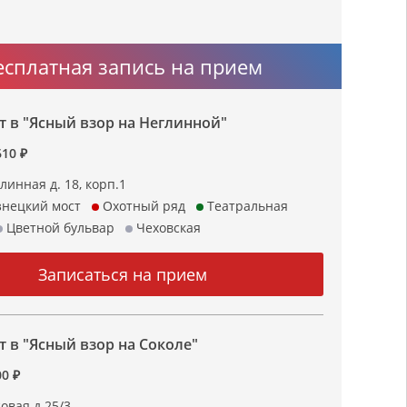
есплатная запись на прием
 в "Ясный взор на Неглинной"
610 ₽
линная д. 18, корп.1
нецкий мост
Охотный ряд
Театральная
Цветной бульвар
Чеховская
 в "Ясный взор на Соколе"
0 ₽
овая д.25/3