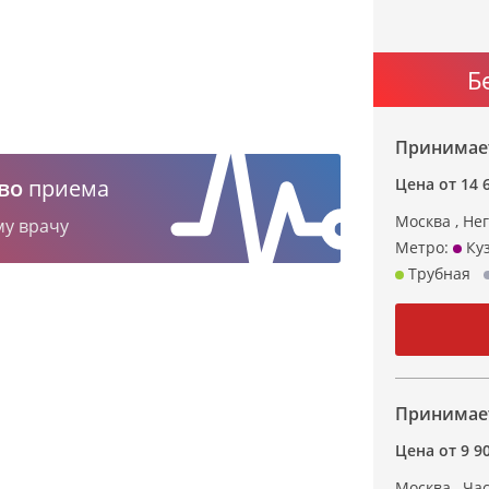
Б
Принимает
во
приема
Цена от 14 
Москва , Нег
му врачу
Метро:
Куз
Трубная
Принимает
Цена от 9 90
Москва , Час