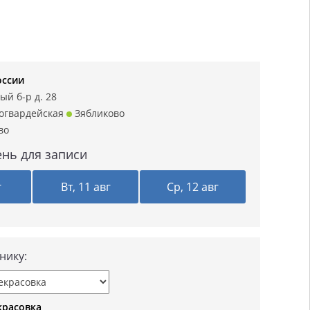
ссии
ый б-р д. 28
огвардейская
Зябликово
во
нь для записи
г
Вт, 11 авг
Ср, 12 авг
нику:
красовка