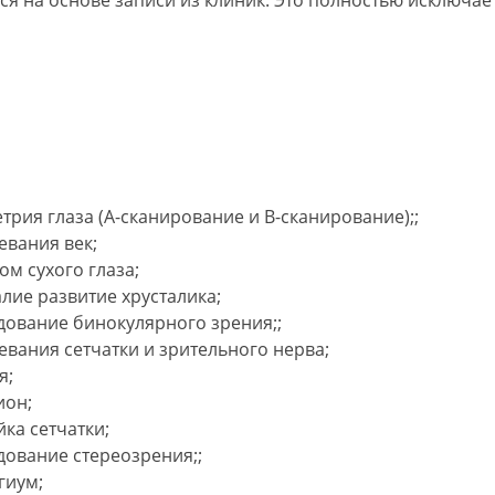
я на основе записи из клиник. Это полностью исключает
трия глаза (А-сканирование и В-сканирование);
;
евания век;
ом сухого глаза;
лие развитие хрусталика;
дование бинокулярного зрения;
;
евания сетчатки и зрительного нерва;
я;
ион;
йка сетчатки;
дование стереозрения;
;
гиум;