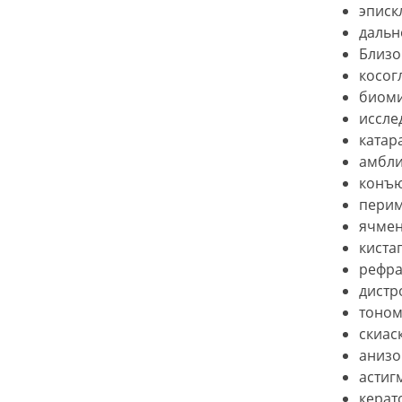
эписк
дальн
Близо
косог
биоми
иссле
катара
амбли
конъю
перим
ячме
киста
рефра
дистр
тоном
скиас
анизо
астиг
керат