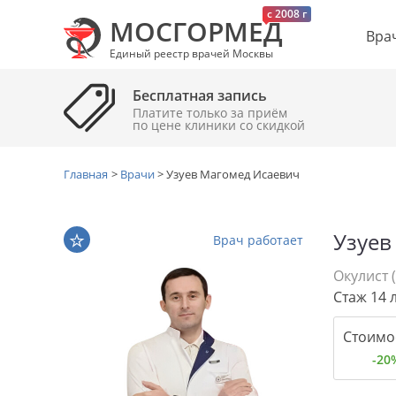
c 2008 г
МОСГОРМЕД
Вра
Единый реестр врачей Москвы
Бесплатная запись
Платите только за приём
по цене клиники cо скидкой
Главная
>
Врачи
>
Узуев Магомед Исаевич
Узуев
Врач работает
Окулист 
Стаж 14 
Стоимос
-20