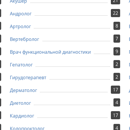
21
Акушер
22
Андролог
8
Артролог
7
Вертебролог
9
Врач функциональной диагностики
2
Гепатолог
2
Гирудотерапевт
17
Дерматолог
4
Диетолог
17
Кардиолог
4
Колопроктолог