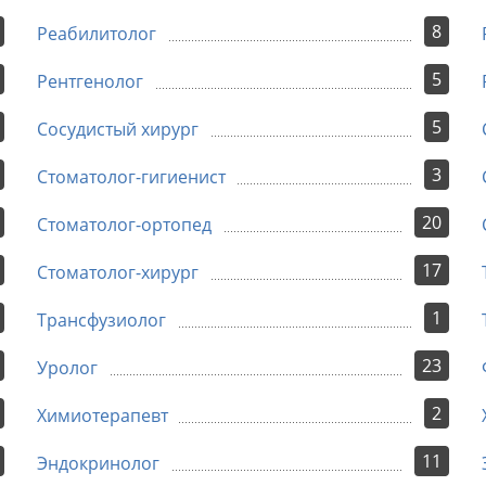
8
Реабилитолог
5
Рентгенолог
5
Сосудистый хирург
3
Стоматолог-гигиенист
20
Стоматолог-ортопед
17
Стоматолог-хирург
1
Трансфузиолог
23
Уролог
2
Химиотерапевт
11
Эндокринолог