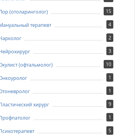
15
Лор (отоларинголог)
4
Мануальный терапевт
2
Нарколог
3
Нейрохирург
10
Окулист (офтальмолог)
1
Онкоуролог
1
Отоневролог
9
Пластический хирург
1
Профпатолог
5
Психотерапевт