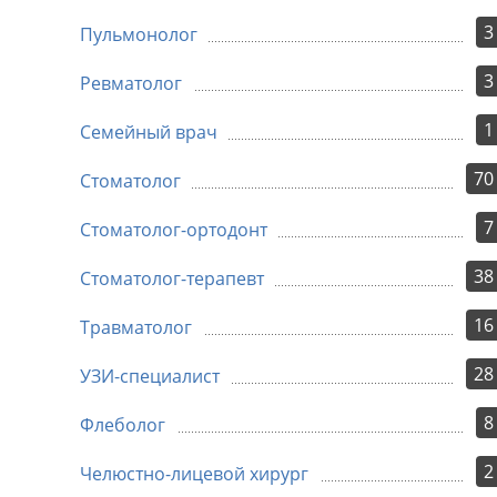
3
Пульмонолог
3
Ревматолог
1
Семейный врач
70
Стоматолог
7
Стоматолог-ортодонт
38
Стоматолог-терапевт
16
Травматолог
28
УЗИ-специалист
8
Флеболог
2
Челюстно-лицевой хирург