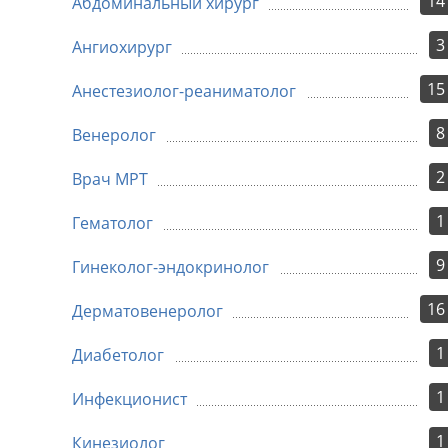
14
Абдоминальный хирург
3
Ангиохирург
15
Анестезиолог-реаниматолог
8
Венеролог
2
Врач МРТ
1
Гематолог
9
Гинеколог-эндокринолог
16
Дерматовенеролог
1
Диабетолог
1
Инфекционист
1
Кинезиолог