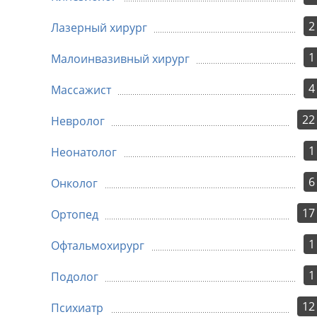
2
Лазерный хирург
1
Малоинвазивный хирург
4
Массажист
22
Невролог
1
Неонатолог
6
Онколог
17
Ортопед
1
Офтальмохирург
1
Подолог
12
Психиатр