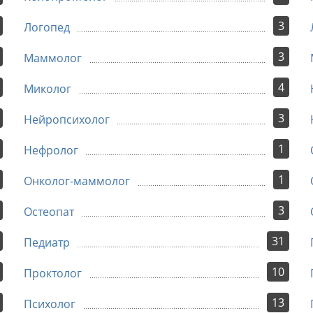
3
Логопед
3
Маммолог
4
Миколог
3
Нейропсихолог
1
Нефролог
1
Онколог-маммолог
3
Остеопат
31
Педиатр
10
Проктолог
13
Психолог