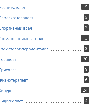
15
Реаниматолог
5
Рефлексотерапевт
2
Спортивный врач
13
Стоматолог-имплантолог
3
Стоматолог-пародонтолог
20
Терапевт
9
Трихолог
6
Физиотерапевт
24
Хирург
4
Эндоскопист