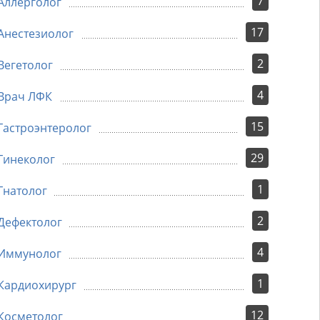
7
Аллерголог
17
Анестезиолог
2
Вегетолог
4
Врач ЛФК
15
Гастроэнтеролог
29
Гинеколог
1
Гнатолог
2
Дефектолог
4
Иммунолог
1
Кардиохирург
12
Косметолог