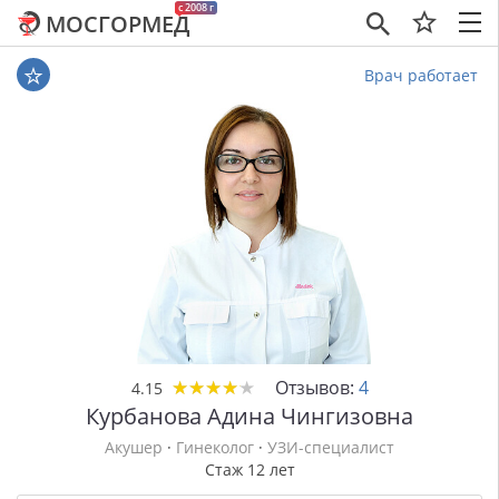
c 2008 г
МОСГОРМЕД
×
Врач работает
★
★
★
★
★
★
★
★
★
★
Отзывов:
4
4.15
Курбанова Адина Чингизовна
Акушер
·
Гинеколог
·
УЗИ-специалист
Стаж 12 лет