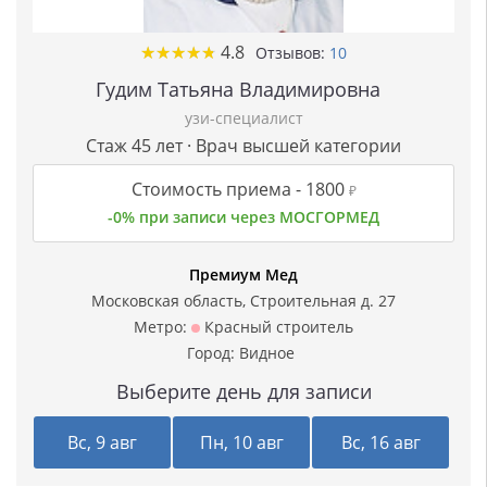
★
★
★
★
★
★
★
★
★
★
4.8
Отзывов:
10
Гудим Татьяна Владимировна
узи-специалист
Стаж 45 лет · Врач высшей категории
Стоимость приема -
1800
₽
-0% при записи через МОСГОРМЕД
Премиум Мед
Московская область, Строительная д. 27
Метро:
Красный строитель
Город:
Видное
Выберите день для записи
Вс, 9 авг
Пн, 10 авг
Вс, 16 авг