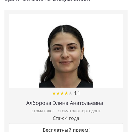
★
★
★
★
★
★
★
★
★
★
4.1
Алборова Элина Анатольевна
стоматолог
·
стоматолог-ортодонт
Стаж 4 года
Бесплатный прием!