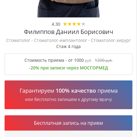
★
★
★
★
★
★
★
★
★
★
4.30
Филиппов Даниил Борисович
Стоматолог
·
Стоматолог-имплантолог
·
Стоматолог-хирург
Стаж 4 года
Стоимость приема - от 1000
1200
руб.
руб.
-20% при записи через МОСГОРМЕД
Гарантируем
100% качество
приема
или бесплатно запишем к другому врачу
Бесплатная запись на прием