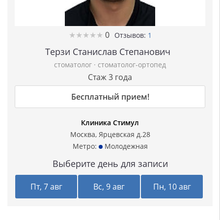
★
★
★
★
★
★
★
★
★
★
0
Отзывов:
1
Терзи Станислав Степанович
стоматолог
·
стоматолог-ортопед
Стаж 3 года
Бесплатный прием!
Клиника Стимул
Москва, Ярцевская д.28
Метро:
Молодежная
Выберите день для записи
Пт, 7 авг
Вс, 9 авг
Пн, 10 авг