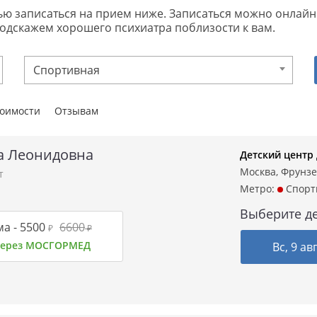
записаться на прием ниже. Записаться можно онлайн или
подскажем хорошего психиатра поблизости к вам.
Спортивная
тоимости
Отзывам
а Леонидовна
Детский центр
Москва, Фрунзен
т
Метро:
Спорт
Выберите де
а -
5500
6600
₽
₽
 через МОСГОРМЕД
Вс, 9 ав