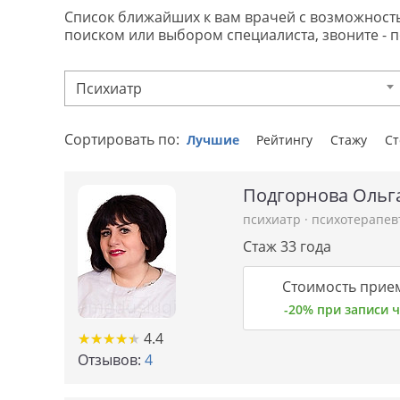
Список ближайших к вам врачей с возможностью 
поиском или выбором специалиста, звоните - 
Психиатр
Сортировать по:
Лучшие
Рейтингу
Стажу
С
Подгорнова Ольг
психиатр
·
психотерапев
Стаж 33 года
Стоимость прием
-20% при записи
★
★
★
★
★
★
★
★
★
★
4.4
Отзывов:
4