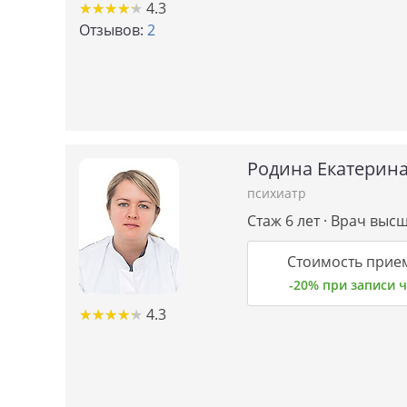
★
★
★
★
★
★
★
★
★
★
4.3
Отзывов:
2
Родина Екатерина
психиатр
Стаж 6 лет · Врач выс
Стоимость прием
-20% при записи
★
★
★
★
★
★
★
★
★
★
4.3