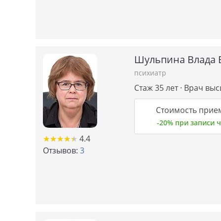
Шульпина Влада 
психиатр
Стаж 35 лет · Врач вы
Стоимость прием
-20% при записи
★
★
★
★
★
★
★
★
★
★
4.4
Отзывов:
3