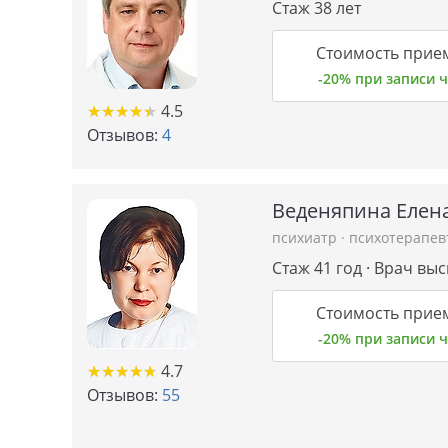
Стаж 38 лет
Стоимость прием
-20% при записи
★
★
★
★
★
★
★
★
★
★
4.5
Отзывов:
4
Веденяпина Елен
психиатр
·
психотерапев
Стаж 41 год · Врач вы
Стоимость прием
-20% при записи
★
★
★
★
★
★
★
★
★
★
4.7
Отзывов:
55