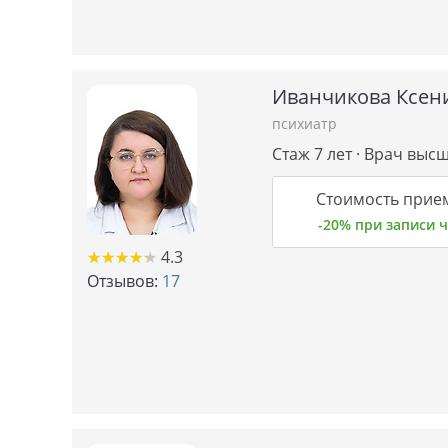
Иванчикова Ксен
психиатр
Стаж 7 лет · Врач выс
Стоимость прием
-20% при записи
★
★
★
★
★
★
★
★
★
★
4.3
Отзывов:
17