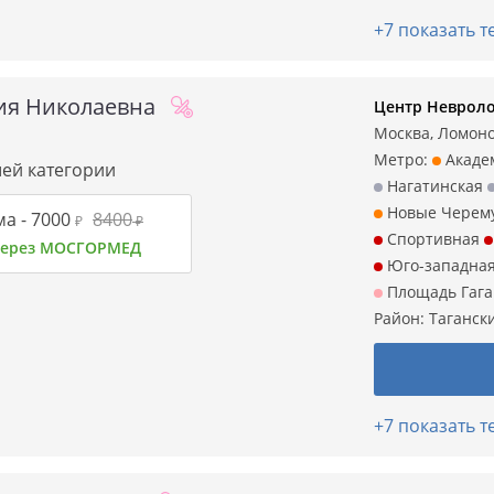
+7 показать 
ия Николаевна
Центр Невроло
Москва, Ломонос
Метро:
Акаде
шей категории
Нагатинская
Новые Черем
а -
7000
8400
₽
₽
Спортивная
 через МОСГОРМЕД
Юго-западна
Площадь Гаг
Район:
Таганск
+7 показать 