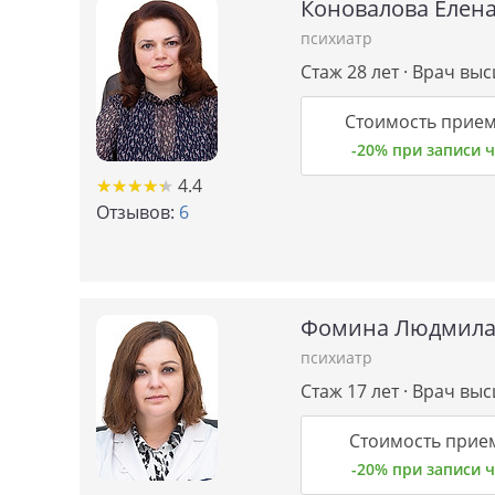
Коновалова Елен
психиатр
Стаж 28 лет · Врач вы
Стоимость прием
-20% при записи
★
★
★
★
★
★
★
★
★
★
4.4
Отзывов:
6
Фомина Людмила
психиатр
Стаж 17 лет · Врач вы
Стоимость прием
-20% при записи