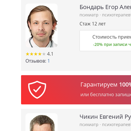
Бондарь Егор Ал
психиатр
·
психотерапев
Стаж 12 лет
Стоимость прием
-20% при записи
★
★
★
★
★
★
★
★
★
★
4.1
Отзывов:
1
Гарантируем
100
или бесплатно запиш
Чикин Евгений Р
психиатр
·
психотерапев