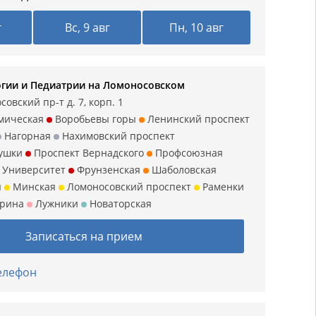
г
Вс, 9 авг
Пн, 10 авг
гии и Педиатрии на Ломоносовском
овский пр-т д. 7, корп. 1
мическая
Воробьевы горы
Ленинский проспект
Нагорная
Нахимовский проспект
ушки
Проспект Вернадского
Профсоюзная
Университет
Фрунзенская
Шаболовская
я
Минская
Ломоносовский проспект
Раменки
арина
Лужники
Новаторская
Записаться на прием
телефон