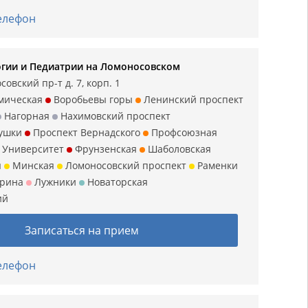
телефон
гии и Педиатрии на Ломоносовском
овский пр-т д. 7, корп. 1
мическая
Воробьевы горы
Ленинский проспект
Нагорная
Нахимовский проспект
ушки
Проспект Вернадского
Профсоюзная
Университет
Фрунзенская
Шаболовская
я
Минская
Ломоносовский проспект
Раменки
арина
Лужники
Новаторская
ий
Записаться на прием
телефон