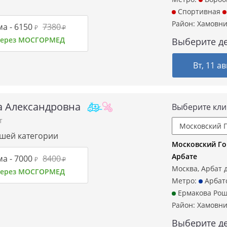
Спортивная
Район:
Хамовн
а -
6150
7380
₽
₽
 через МОСГОРМЕД
Выберите де
Вт, 11 ав
а Александровна
Выберите кли
т
сшей категории
Московский Го
Арбате
а -
7000
8400
₽
₽
Москва, Арбат д
 через МОСГОРМЕД
Метро:
Арбат
Ермакова Ро
Район:
Хамовн
Выберите де