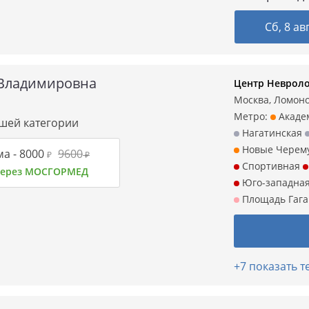
Сб, 8 ав
Владимировна
Центр Невроло
Москва, Ломонос
Метро:
Акаде
сшей категории
Нагатинская
Новые Черем
а -
8000
9600
₽
₽
Спортивная
 через МОСГОРМЕД
Юго-западна
Площадь Гаг
+7 показать 