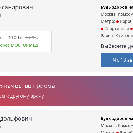
ександрович
Будь здоров н
Москва, Комсом
т
Метро:
Вороб
Спортивная
Район:
Хамовн
а -
4100
4920
₽
₽
 через МОСГОРМЕД
Выберите де
Чт, 13 ав
% качество
приема
ем к другому врачу
удольфович
Будь здоров н
Москва, Комсом
т
Метро:
Вороб