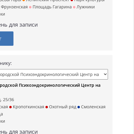
Фрунзенская
Площадь Гагарина
Лужники
ики
нь для записи
г
нику:
родской Психоэндокринологический Центр на
. 25/36
ская
Кропоткинская
Охотный ряд
Смоленская
ща
ики
нь для записи