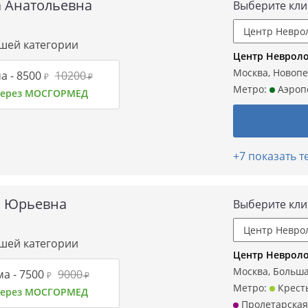
а Анатольевна
Выберите кли
сшей категории
Центр Невроло
Москва, Новопес
а -
8500
10200
₽
₽
Метро:
Аэроп
 через МОСГОРМЕД
+7 показать 
 Юрьевна
Выберите кли
сшей категории
Центр Невроло
Москва, Больша
а -
7500
9000
₽
₽
Метро:
Кресть
 через МОСГОРМЕД
Пролетарская