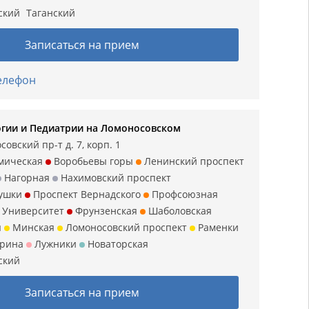
ский
Таганский
Записаться на прием
телефон
гии и Педиатрии на Ломоносовском
овский пр-т д. 7, корп. 1
мическая
Воробьевы горы
Ленинский проспект
Нагорная
Нахимовский проспект
ушки
Проспект Вернадского
Профсоюзная
Университет
Фрунзенская
Шаболовская
я
Минская
Ломоносовский проспект
Раменки
арина
Лужники
Новаторская
ский
Записаться на прием