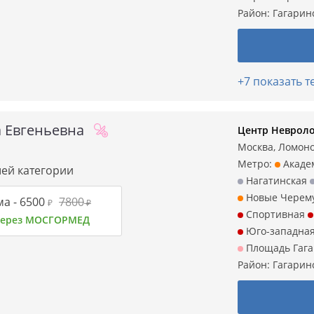
Район:
Гагарин
+7 показать 
 Евгеньевна
Центр Невроло
Москва, Ломонос
Метро:
Акаде
шей категории
Нагатинская
Новые Черем
а -
6500
7800
₽
₽
Спортивная
 через МОСГОРМЕД
Юго-западна
Площадь Гаг
Район:
Гагарин