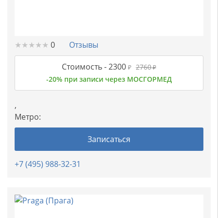
★
★
★
★
★
★
★
★
★
★
0
Отзывы
Стоимость -
2300
2760
₽
₽
-20% при записи через МОСГОРМЕД
,
Метро:
Записаться
+7 (495) 988-32-31