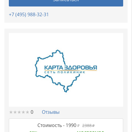
+7 (495) 988-32-31
★
★
★
★
★
★
★
★
★
★
0
Отзывы
Стоимость -
1990
2388
₽
₽