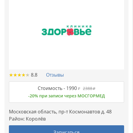
★
★
★
★
★
★
★
★
★
★
8.8
Отзывы
Стоимость -
1990
2388
₽
₽
-20% при записи через МОСГОРМЕД
Московская область, пр-т Космонавтов д. 48
Район:
Королёв
Записаться