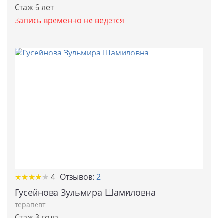
Стаж 6 лет
Запись временно не ведётся
★
★
★
★
★
★
★
★
★
★
4
Отзывов:
2
Гусейнова Зульмира Шамиловна
терапевт
Стаж 3 года