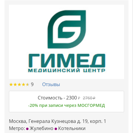
★
★
★
★
★
★
★
★
★
★
9
Отзывы
Стоимость -
2300
2760
₽
₽
-20% при записи через МОСГОРМЕД
Москва, Генерала Кузнецова д. 19, корп. 1
Метро:
Жулебино
Котельники