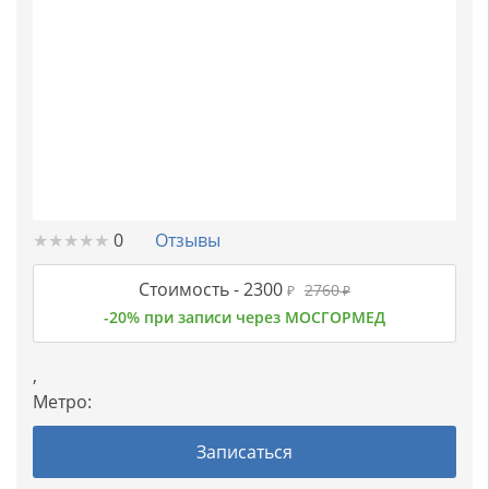
★
★
★
★
★
★
★
★
★
★
0
Отзывы
Стоимость -
2300
2760
₽
₽
-20% при записи через МОСГОРМЕД
,
Метро:
Записаться