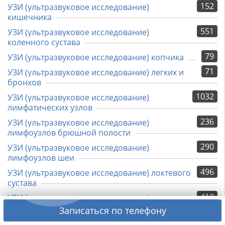
152
УЗИ (ультразвуковое исследование)
кишечника
551
УЗИ (ультразвуковое исследование)
коленного сустава
79
УЗИ (ультразвуковое исследование) копчика
71
УЗИ (ультразвуковое исследование) легких и
бронхов
1032
УЗИ (ультразвуковое исследование)
лимфатических узлов
236
УЗИ (ультразвуковое исследование)
лимфоузлов брюшной полости
290
УЗИ (ультразвуковое исследование)
лимфоузлов шеи
496
УЗИ (ультразвуковое исследование) локтевого
сустава
418
УЗИ (ультразвуковое исследование)
лучезапястного сустава
Записаться по телефону
686
УЗИ (ультразвуковое исследование) матки и