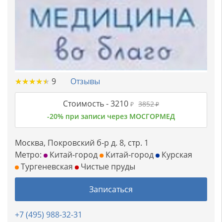
★
★
★
★
★
★
★
★
★
★
9
Отзывы
Стоимость -
3210
3852
₽
₽
-20% при записи через МОСГОРМЕД
Москва, Покровский б-р д. 8, стр. 1
Метро:
Китай-город
Китай-город
Курская
Тургеневская
Чистые пруды
Записаться
+7 (495) 988-32-31