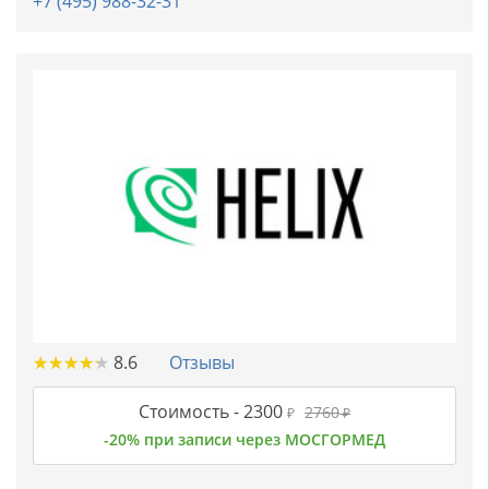
+7 (495) 988-32-31
★
★
★
★
★
★
★
★
★
★
8.6
Отзывы
Стоимость -
2300
2760
₽
₽
-20% при записи через МОСГОРМЕД