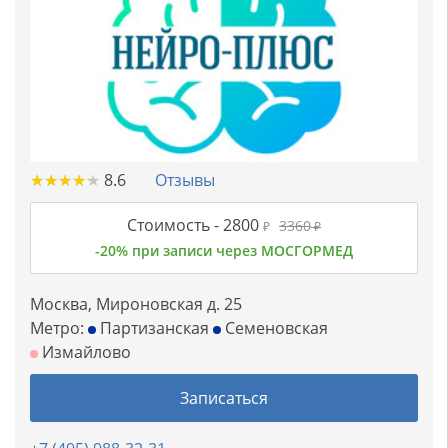
★
★
★
★
★
★
★
★
★
★
8.6
Отзывы
Стоимость -
2800
3360
₽
₽
-20% при записи через МОСГОРМЕД
Москва, Мироновская д. 25
Метро:
Партизанская
Семеновская
Измайлово
Записаться