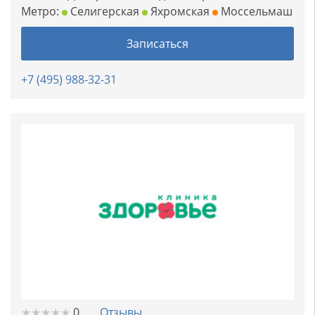
Метро:
Селигерская
Яхромская
Моссельмаш
Записаться
+7 (495) 988-32-31
★
★
★
★
★
★
★
★
★
★
0
Отзывы