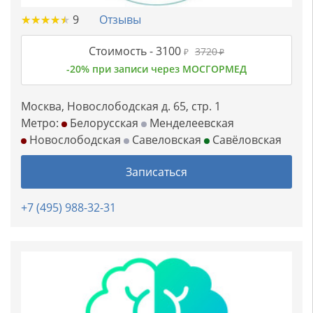
★
★
★
★
★
★
★
★
★
★
9
Отзывы
Стоимость -
3100
3720
₽
₽
-20% при записи через МОСГОРМЕД
Москва, Новослободская д. 65, стр. 1
Метро:
Белорусская
Менделеевская
Новослободская
Савеловская
Савёловская
Записаться
+7 (495) 988-32-31