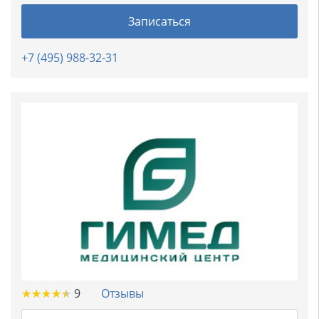
Записаться
+7 (495) 988-32-31
★
★
★
★
★
★
★
★
★
★
9
Отзывы