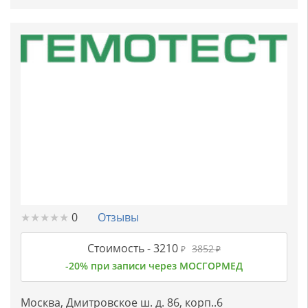
★
★
★
★
★
★
★
★
★
★
0
Отзывы
Стоимость -
3210
3852
₽
₽
-20% при записи через МОСГОРМЕД
Москва, Дмитровское ш. д. 86, корп..6