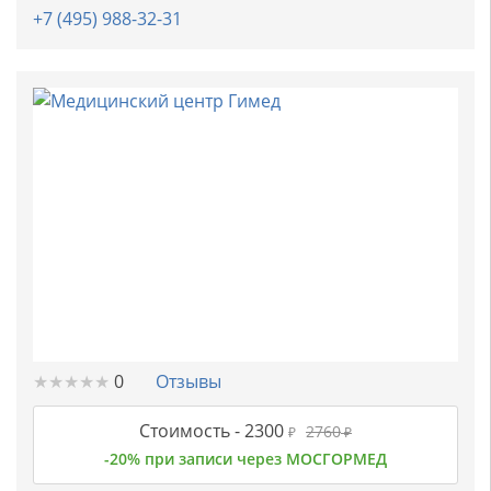
+7 (495) 988-32-31
★
★
★
★
★
★
★
★
★
★
0
Отзывы
Стоимость -
2300
2760
₽
₽
-20% при записи через МОСГОРМЕД