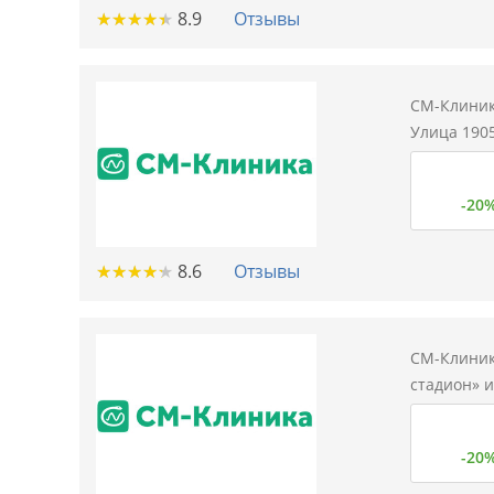
★
★
★
★
★
★
★
★
★
★
8.9
Отзывы
СМ-Клиник
Улица 1905
-20
★
★
★
★
★
★
★
★
★
★
8.6
Отзывы
СМ-Клиник
стадион» и
-20