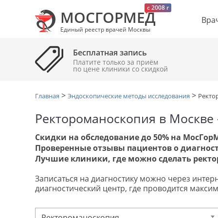
c 2008 г
МОСГОРМЕД
Вра
Единый реестр врачей Москвы
Бесплатная запись
Платите только за приём
по цене клиники cо скидкой
>
>
Главная
Эндоскопические методы исследования
Ректо
Ректороманоскопия в Москве 
Скидки на обследование до 50% на МосГор
Проверенные отзывы пациентов о диагност
Лучшие клиники, где можно сделать ректо
Записаться на диагностику можно через интерне
диагностический центр, где проводится макс
Ректороманоскопия