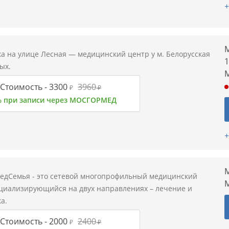
+
М
а на улице Лесная — медицинский центр у м. Белорусская
1
ых.
Стоимость -
3300
3960
₽
₽
% при записи через МОСГОРМЕД
+
М
едСемья - это сетевой многопрофильный медицинский
ециализирующийся на двух направлениях – лечение и
а.
Стоимость -
2000
2400
₽
₽