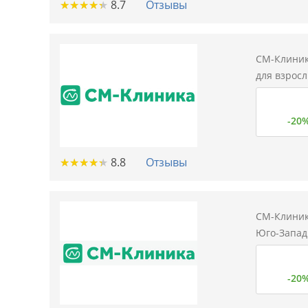
★
★
★
★
★
★
★
★
★
★
8.7
Отзывы
СМ-Клиник
для взросл
-20
★
★
★
★
★
★
★
★
★
★
8.8
Отзывы
СМ-Клиник
Юго-Западн
-20