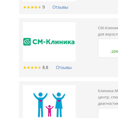
★
★
★
★
★
★
★
★
★
★
9
Отзывы
СМ-Клиник
для взросл
-20
★
★
★
★
★
★
★
★
★
★
8.8
Отзывы
Клиника М
центр, сп
диагностик