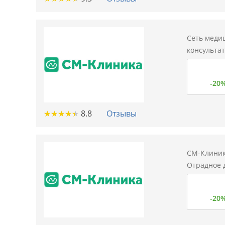
Сеть меди
консульта
-20
★
★
★
★
★
★
★
★
★
★
8.8
Отзывы
СМ-Клиник
Отрадное 
-20