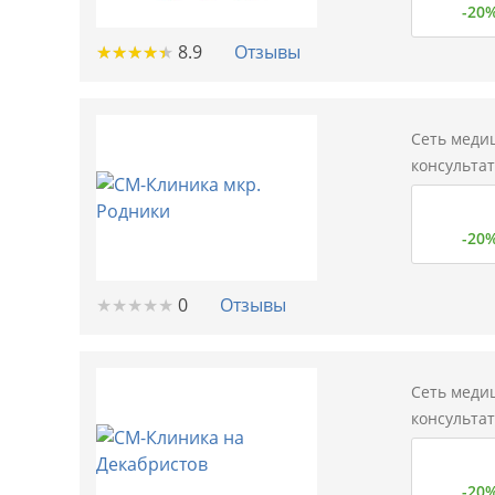
-20
★
★
★
★
★
★
★
★
★
★
8.9
Отзывы
Сеть меди
консульта
-20
★
★
★
★
★
★
★
★
★
★
0
Отзывы
Сеть меди
консульта
-20