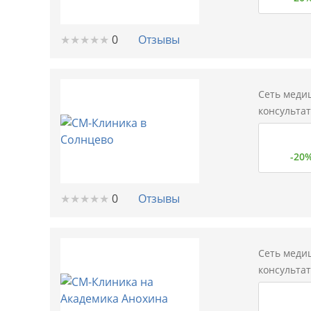
★
★
★
★
★
★
★
★
★
★
0
Отзывы
Сеть меди
консульта
-20
★
★
★
★
★
★
★
★
★
★
0
Отзывы
Сеть меди
консульта