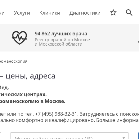
чи
Услуги
Клиники
Диагностики
94 862 лучших врача
Реестр врачей по Москве
и Московской области
романоскопия
– цены, адреса
Мед.
ических центрах.
романоскопию в Москве.
т или по тел. +7 (495) 988-32-31. Затрудняетесь с поиск
имально комфортно и квалифицировано. Больше информа
Метро, район, округ, города МО