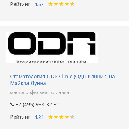
★
★
★
★
★
★
★
★
★
★
Рейтинг
4.67
Стоматология ODP Clinic (ОДП Клиник) на
Майкла Лунна
многопрофильная клиника
+7 (495) 988-32-31
★
★
★
★
★
★
★
★
★
★
Рейтинг
4.24