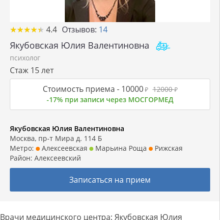
★
★
★
★
★
★
★
★
★
★
4.4
Отзывов:
14
Якубовская Юлия Валентиновна
психолог
Стаж 15 лет
Стоимость приема -
10000
12000
₽
₽
-17% при записи через МОСГОРМЕД
Якубовская Юлия Валентиновна
Москва, пр-т Мира д. 114 Б
Метро:
Алексеевская
Марьина Роща
Рижская
Район:
Алексеевский
Записаться на прием
Врачи медицинского центра: Якубовская Юлия