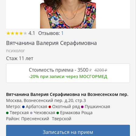
★
★
★
★
★
★
★
★
★
★
4.1
Отзывов:
1
Вятчанина Валерия Серафимовна
психолог
Стаж 11 лет
Стоимость приема -
3500
4200
₽
₽
-20% при записи через МОСГОРМЕД
Вятчанина Валерия Серафимовна на Вознесенском пер.
Москва, Вознесенский пер. д.20, стр.3
Метро:
Арбатская
Охотный ряд
Пушкинская
Тверская
Чеховская
Ермакова Роща
Район:
Пресненский
Тверской
Записаться на прием