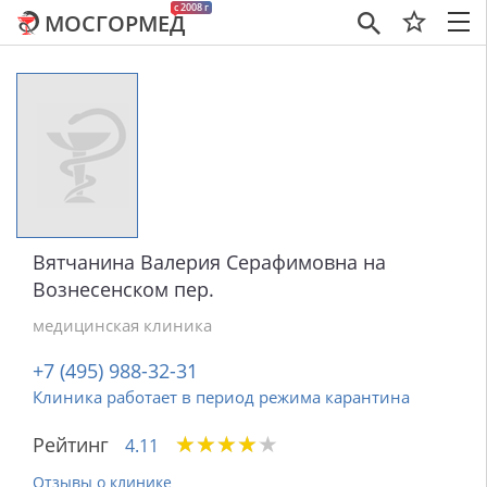
c 2008 г
МОСГОРМЕД
×
Вятчанина Валерия Серафимовна на
Вознесенском пер.
медицинская клиника
+7 (495) 988-32-31
Клиника работает в период режима карантина
★
★
★
★
★
★
★
★
★
★
Рейтинг
4.11
Отзывы о клинике