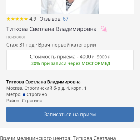
★
★
★
★
★
★
★
★
★
★
4.9
Отзывов:
67
Титкова Светлана Владимировна
психолог
Стаж 31 год · Врач первой категории
Стоимость приема -
4000
5000
₽
₽
-20% при записи через МОСГОРМЕД
Титкова Светлана Владимировна
Москва, Строгинский б-р д. 4, корп. 1
Метро:
Строгино
Район:
Строгино
Записаться на прием
Врачи медицинского центра: Титкова Светлана