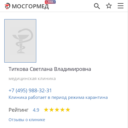
c 2008 г
МОСГОРМЕД
×
Титкова Светлана Владимировна
медицинская клиника
+7 (495) 988-32-31
Клиника работает в период режима карантина
★
★
★
★
★
★
★
★
★
★
Рейтинг
4.9
Отзывы о клинике