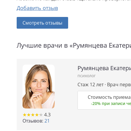
Добавить отзыв
Смотреть отзывы
Лучшие врачи в «Румянцева Екате
Румянцева Екате
психолог
Стаж 12 лет · Врач пер
Стоимость приема 
-20% при записи 
★
★
★
★
★
★
★
★
★
★
4.3
Отзывов:
21