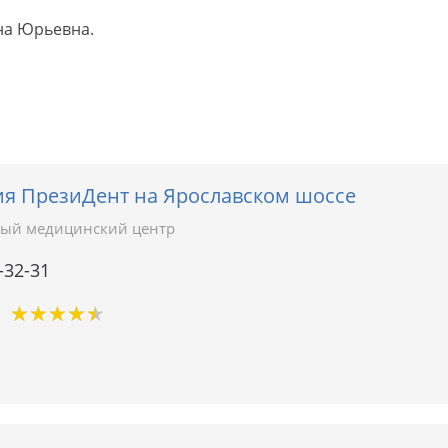
на Юрьевна.
ия ПрезиДент на Ярославском шоссе
ый медицинский центр
-32-31
★
★
★
★
★
★
★
★
★
★