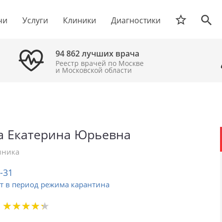
чи
Услуги
Клиники
Диагностики
94 862 лучших врача
Реестр врачей по Москве
и Московской области
а Екатерина Юрьевна
иника
2-31
т в период режима карантина
★
★
★
★
★
★
★
★
★
★