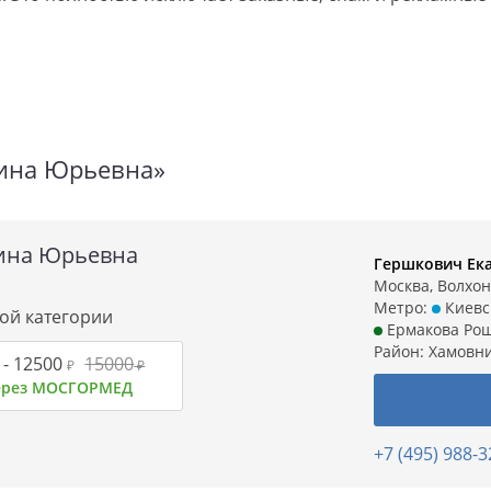
рина Юрьевна»
рина Юрьевна
Гершкович Ек
Москва, Волхонк
Метро:
Киевс
вой категории
Ермакова Ро
Район:
Хамовн
-
12500
15000
₽
₽
через МОСГОРМЕД
+7 (495) 988-3