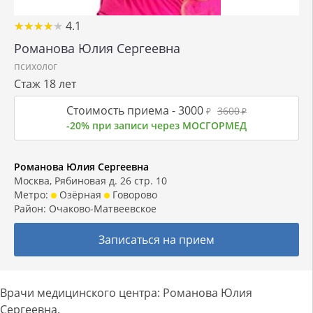
★
★
★
★
★
★
★
★
★
★
4.1
Романова Юлия Сергеевна
психолог
Стаж 18 лет
Стоимость приема -
3000
3600
₽
₽
-20% при записи через МОСГОРМЕД
Романова Юлия Сергеевна
Москва, Рябиновая д. 26 стр. 10
Метро:
Озёрная
Говорово
Район:
Очаково-Матвеевское
Записаться на прием
Врачи медицинского центра: Романова Юлия
Сергеевна.