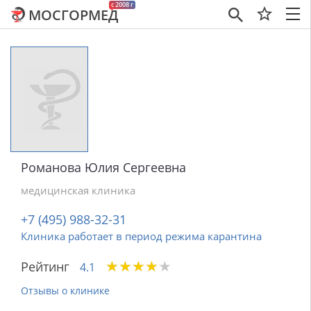
c 2008 г
МОСГОРМЕД
×
Романова Юлия Сергеевна
медицинская клиника
+7 (495) 988-32-31
Клиника работает в период режима карантина
★
★
★
★
★
★
★
★
★
★
Рейтинг
4.1
Отзывы о клинике