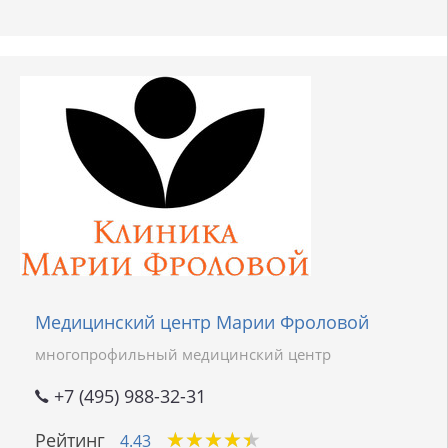
Медицинский центр Марии Фроловой
многопрофильный медицинский центр
+7 (495) 988-32-31
★
★
★
★
★
★
★
★
★
★
Рейтинг
4.43