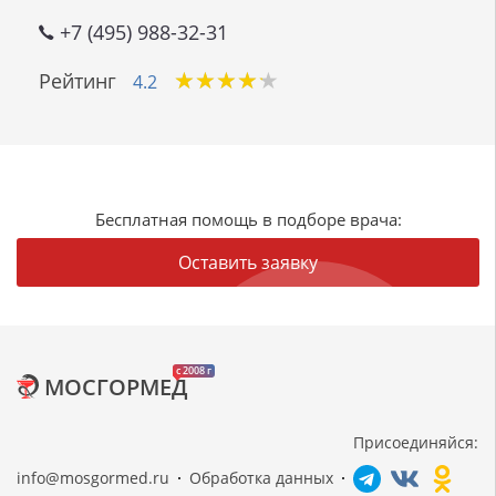
+7 (495) 988-32-31
★
★
★
★
★
★
★
★
★
★
Рейтинг
4.2
Бесплатная помощь в подборе врача:
Оставить заявку
c 2008 г
МОСГОРМЕД
Присоединяйся:
info@mosgormed.ru
Обработка данных