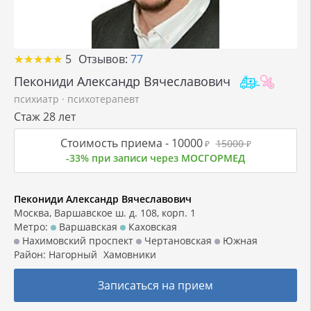
★
★
★
★
★
★
★
★
★
★
5
Отзывов:
77
Пекониди Александр Вячеславович
психиатр
·
психотерапевт
Стаж 28 лет
Стоимость приема -
10000
15000
₽
₽
-33% при записи через МОСГОРМЕД
Пекониди Александр Вячеславович
Москва, Варшавское ш. д. 108, корп. 1
Метро:
Варшавская
Каховская
Нахимовский проспект
Чертановская
Южная
Район:
Нагорный
Хамовники
Записаться на прием