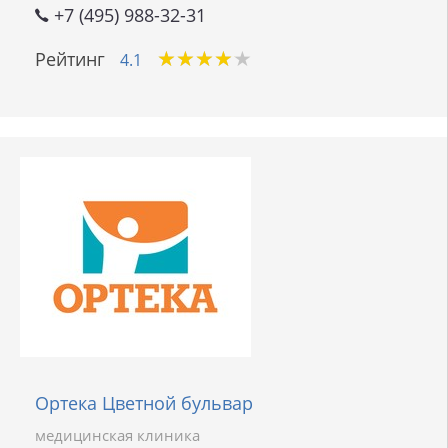
+7 (495) 988-32-31
★
★
★
★
★
★
★
★
★
★
Рейтинг
4.1
Ортека Цветной бульвар
медицинская клиника