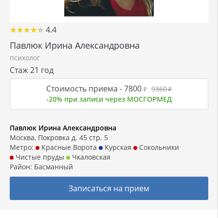
★
★
★
★
★
★
★
★
★
★
4.4
Павлюк Ирина Александровна
психолог
Стаж 21 год
Стоимость приема -
7800
9360
₽
₽
-20% при записи через МОСГОРМЕД
Павлюк Ирина Александровна
Москва, Покровка д. 45 стр. 5
Метро:
Красные Ворота
Курская
Сокольники
Чистые пруды
Чкаловская
Район:
Басманный
Записаться на прием