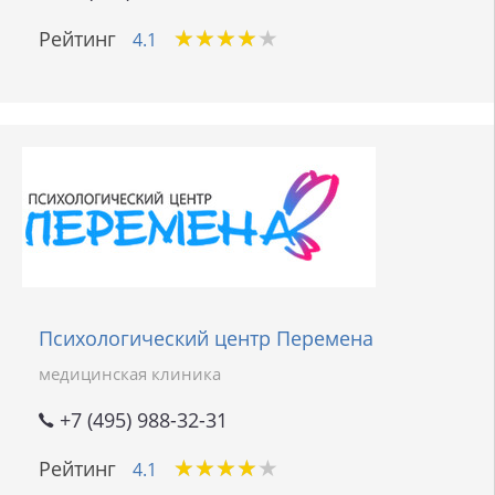
★
★
★
★
★
★
★
★
★
★
Рейтинг
4.1
Психологический центр Перемена
медицинская клиника
+7 (495) 988-32-31
★
★
★
★
★
★
★
★
★
★
Рейтинг
4.1