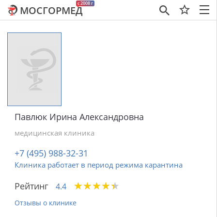
c 2008 г
МОСГОРМЕД
×
Павлюк Ирина Александровна
медицинская клиника
+7 (495) 988-32-31
Клиника работает в период режима карантина
★
★
★
★
★
★
★
★
★
★
Рейтинг
4.4
Отзывы о клинике