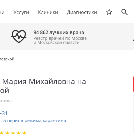
чи
Услуги
Клиники
Диагностики
94 862 лучших врача
Реестр врачей по Москве
и Московской области
ловской
 Мария Михайловна на
кой
иника
2-31
т в период режима карантина
★
★
★
★
★
★
★
★
★
★