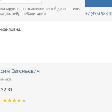
иализируется на психологической диагностике,
+7 (495) 988-3
тации, нейроребилитации.
ихайловна.
сим Евгеньевич
линика
-32-31
★
★
★
★
★
★
★
★
★
★