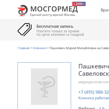
c 2008 г
МОСГОРМЕД
Вра
Единый реестр врачей Москвы
Бесплатная запись
Платите только за приём
по цене клиники cо скидкой
Главная
>
Клиники
>
Пашкевич Мария Михайловна на Саве
Пашкевич
Савеловс
медицинская кл
+7 (495) 988-3
Клиника работае
Рейтинг
4.9