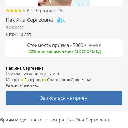
★
★
★
★
★
★
★
★
★
★
4.1
Отзывов:
15
Пак Яна Сергеевна
психолог
Стаж 13 лет
Стоимость приема -
7000
8400
₽
₽
-20% при записи через МОСГОРМЕД
Пак Яна Сергеевна
Москва, Богданова д. 6, к. 1
Метро:
Говорово
Солнцево
Солнечная
Район:
Солнцево
Записаться на прием
Врачи медицинского центра: Пак Яна Сергеевна.