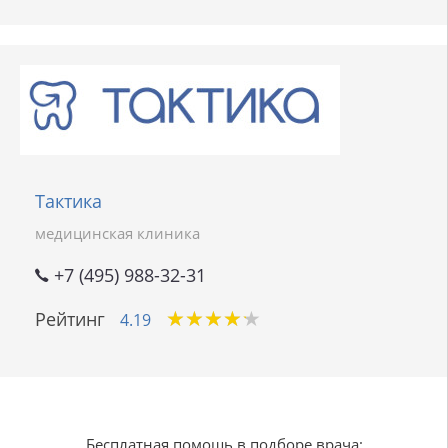
Тактика
медицинская клиника
+7 (495) 988-32-31
★
★
★
★
★
★
★
★
★
★
Рейтинг
4.19
Бесплатная помощь в подборе врача: