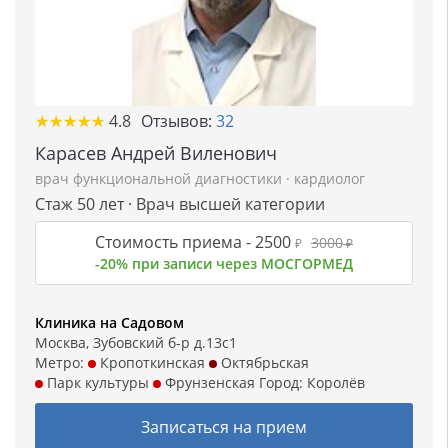
★
★
★
★
★
★
★
★
★
★
4.8
Отзывов:
32
Карасев Андрей Виленович
врач функциональной диагностики
·
кардиолог
Стаж 50 лет · Врач высшей категории
Стоимость приема -
2500
3000
₽
₽
-20% при записи через МОСГОРМЕД
Клиника на Садовом
Москва, Зубовский б-р д.13с1
Метро:
Кропоткинская
Октябрьская
Парк культуры
Фрунзенская
Город:
Королёв
Записаться на прием