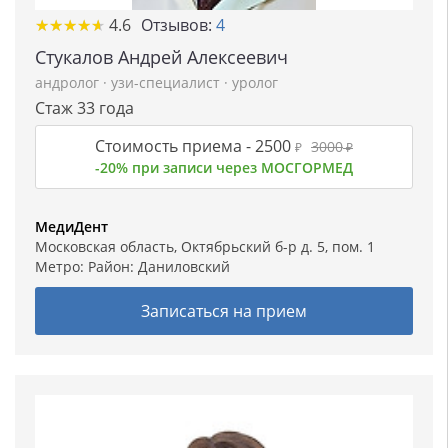
★
★
★
★
★
★
★
★
★
★
4.6
Отзывов:
4
Стукалов Андрей Алексеевич
андролог
·
узи-специалист
·
уролог
Стаж 33 года
Стоимость приема -
2500
3000
₽
₽
-20% при записи через МОСГОРМЕД
МедиДент
Московская область, Октябрьский б-р д. 5, пом. 1
Метро: Район:
Даниловский
Записаться на прием