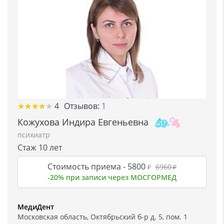
★
★
★
★
★
★
★
★
★
★
4
Отзывов:
1
Кожухова Индира Евгеньевна
психиатр
Стаж 10 лет
Стоимость приема -
5800
6960
₽
₽
-20% при записи через МОСГОРМЕД
МедиДент
Московская область, Октябрьский б-р д. 5, пом. 1