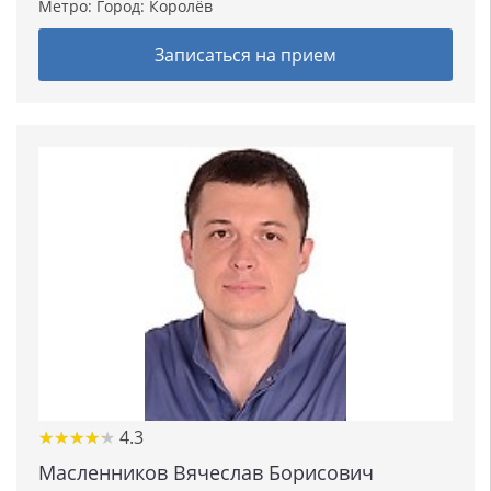
Метро: Город:
Королёв
Записаться на прием
★
★
★
★
★
★
★
★
★
★
4.3
Масленников Вячеслав Борисович