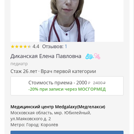
★
★
★
★
★
★
★
★
★
★
4.4
Отзывов:
1
Диканская Елена Павловна
педиатр
Стаж 26 лет · Врач первой категории
Стоимость приема -
2000
2400
₽
₽
-20% при записи через МОСГОРМЕД
Медицинский центр Medgalaxy(Медгелакси)
Московская область, мкр. Юбилейный,
ул.Маяковского д. 2
Метро: Город:
Королёв