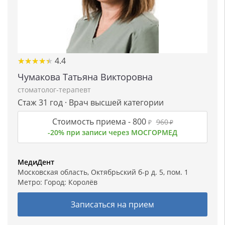
★
★
★
★
★
★
★
★
★
★
4.4
Чумакова Татьяна Викторовна
стоматолог-терапевт
Стаж 31 год · Врач высшей категории
Стоимость приема -
800
960
₽
₽
-20% при записи через МОСГОРМЕД
МедиДент
Московская область, Октябрьский б-р д. 5, пом. 1
Метро: Город:
Королёв
Записаться на прием