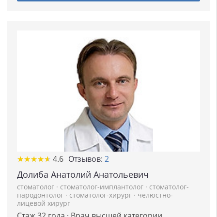
★
★
★
★
★
★
★
★
★
★
4.6
Отзывов:
2
Долиба Анатолий Анатольевич
стоматолог
·
стоматолог-имплантолог
·
стоматолог-
пародонтолог
·
стоматолог-хирург
·
челюстно-
лицевой хирург
Стаж 32 года · Врач высшей категории