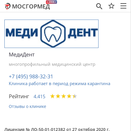
c 2008 г
МОСГОРМЕД
×
МедиДент
многопрофильный медицинский центр
+7 (495) 988-32-31
Клиника работает в период режима карантина
★
★
★
★
★
★
★
★
★
★
Рейтинг
4.415
Отзывы о клинике
Лицензия № ЛО-50-01-012З82 от 27 октября 2020 г.