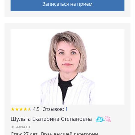
Записаться на прием
★
★
★
★
★
★
★
★
★
★
4.5
Отзывов:
1
Шульга Екатерина Степановна
психиатр
Стаж 27 лет · Врач высшей категории