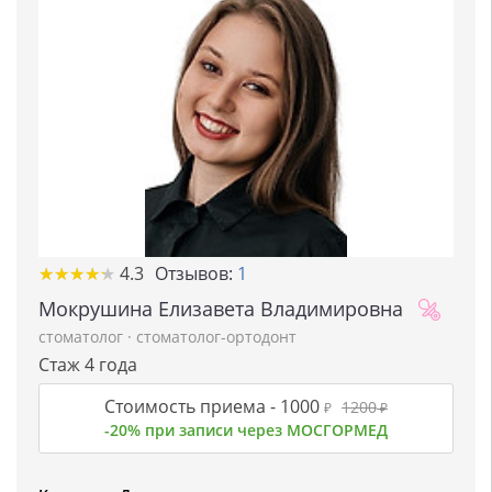
★
★
★
★
★
★
★
★
★
★
4.3
Отзывов:
1
Мокрушина Елизавета Владимировна
стоматолог
·
стоматолог-ортодонт
Стаж 4 года
Стоимость приема -
1000
1200
₽
₽
-20% при записи через МОСГОРМЕД