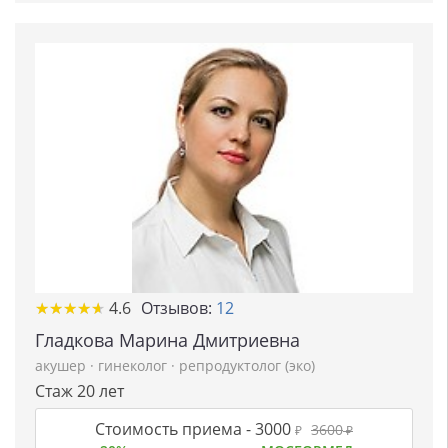
★
★
★
★
★
★
★
★
★
★
4.6
Отзывов:
12
Гладкова Марина Дмитриевна
акушер
·
гинеколог
·
репродуктолог (эко)
Стаж 20 лет
Стоимость приема -
3000
3600
₽
₽