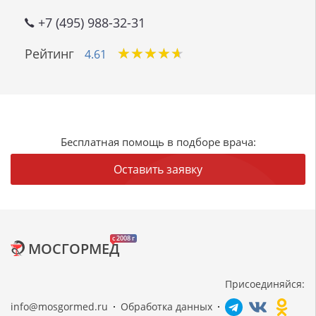
+7 (495) 988-32-31
★
★
★
★
★
★
★
★
★
★
Рейтинг
4.61
Бесплатная помощь в подборе врача:
Оставить заявку
c 2008 г
МОСГОРМЕД
Присоединяйся:
info@mosgormed.ru
Обработка данных