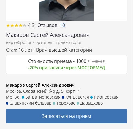
★
★
★
★
★
★
★
★
★
★
4.3
Отзывов:
10
Макаров Сергей Александрович
вертебролог
·
ортопед
·
травматолог
Стаж 16 лет · Врач высшей категории
Стоимость приема -
4000
4800
₽
₽
-20% при записи через МОСГОРМЕД
Макаров Сергей Александрович
Москва, Славянский б-р д. 5, корп. 1
Метро:
Багратионовская
Кунцевская
Пионерская
Славянский бульвар
Терехово
Давыдково
Записаться на прием