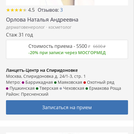
★
★
★
★
★
★
★
★
★
★
4.5
Отзывов:
3
Орлова Наталья Андреевна
дерматовенеролог
·
косметолог
Стаж 31 год
Стоимость приема -
5500
6600
₽
₽
-20% при записи через МОСГОРМЕД
Ланцетъ-Центр на Спиридоновке
Москва, Спиридоновка д. 24/1-3, стр. 1
Метро:
Баррикадная
Маяковская
Охотный ряд
Пушкинская
Тверская
Чеховская
Ермакова Роща
Район:
Пресненский
Записаться на прием