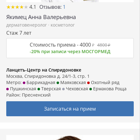
★
★
★
★
★
★
★
★
★
★
4.1
Отзывов:
1
Якимец Анна Валерьевна
дерматовенеролог
·
косметолог
Стаж 7 лет
Стоимость приема -
4000
4800
₽
₽
-20% при записи через МОСГОРМЕД
Ланцетъ-Центр на Спиридоновке
Москва, Спиридоновка д. 24/1-3, стр. 1
Метро:
Баррикадная
Маяковская
Охотный ряд
Пушкинская
Тверская
Чеховская
Ермакова Роща
Район:
Пресненский
Записаться на прием