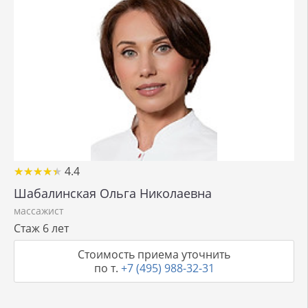
★
★
★
★
★
★
★
★
★
★
4.4
Шабалинская Ольга Николаевна
массажист
Стаж 6 лет
Стоимость приема уточнить
по т.
+7 (495) 988-32-31