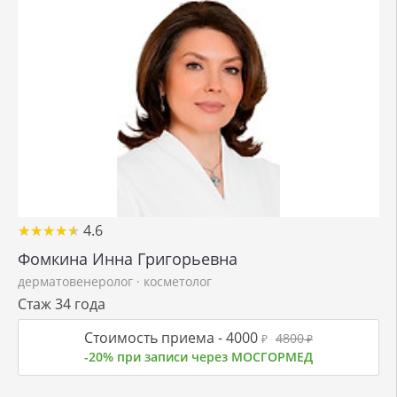
★
★
★
★
★
★
★
★
★
★
4.6
Фомкина Инна Григорьевна
дерматовенеролог
·
косметолог
Стаж 34 года
Стоимость приема -
4000
4800
₽
₽
-20% при записи через МОСГОРМЕД