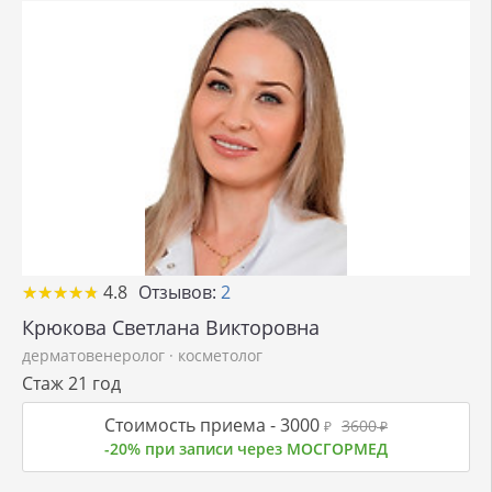
★
★
★
★
★
★
★
★
★
★
4.8
Отзывов:
2
Крюкова Светлана Викторовна
дерматовенеролог
·
косметолог
Стаж 21 год
Стоимость приема -
3000
3600
₽
₽
-20% при записи через МОСГОРМЕД