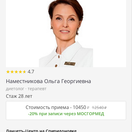
★
★
★
★
★
★
★
★
★
★
4.7
Наместникова Ольга Георгиевна
диетолог
·
терапевт
Стаж 28 лет
Стоимость приема -
10450
12540
₽
₽
-20% при записи через МОСГОРМЕД
Ланцетъ-Центр на Спиридоновке