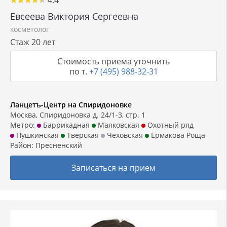
★
★
★
★
★
★
★
★
★
★
4.4
Евсеева Виктория Сергеевна
косметолог
Стаж 20 лет
Стоимость приема уточнить
по т.
+7 (495) 988-32-31
Ланцетъ-Центр на Спиридоновке
Москва, Спиридоновка д. 24/1-3, стр. 1
Метро:
Баррикадная
Маяковская
Охотный ряд
Пушкинская
Тверская
Чеховская
Ермакова Роща
Район:
Пресненский
Записаться на прием