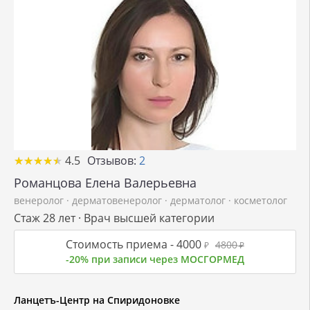
★
★
★
★
★
★
★
★
★
★
4.5
Отзывов:
2
Романцова Елена Валерьевна
венеролог
·
дерматовенеролог
·
дерматолог
·
косметолог
Стаж 28 лет · Врач высшей категории
Стоимость приема -
4000
4800
₽
₽
-20% при записи через МОСГОРМЕД
Ланцетъ-Центр на Спиридоновке