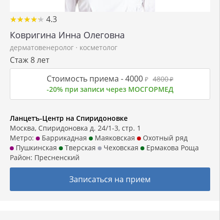
★
★
★
★
★
★
★
★
★
★
4.3
Ковригина Инна Олеговна
дерматовенеролог
·
косметолог
Стаж 8 лет
Стоимость приема -
4000
4800
₽
₽
-20% при записи через МОСГОРМЕД
Ланцетъ-Центр на Спиридоновке
Москва, Спиридоновка д. 24/1-3, стр. 1
Метро:
Баррикадная
Маяковская
Охотный ряд
Пушкинская
Тверская
Чеховская
Ермакова Роща
Район:
Пресненский
Записаться на прием