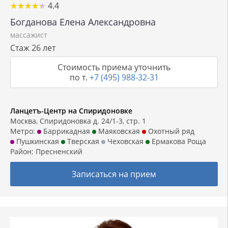
★
★
★
★
★
★
★
★
★
★
4.4
Богданова Елена Александровна
массажист
Стаж 26 лет
Стоимость приема уточнить
по т.
+7 (495) 988-32-31
Ланцетъ-Центр на Спиридоновке
Москва, Спиридоновка д. 24/1-3, стр. 1
Метро:
Баррикадная
Маяковская
Охотный ряд
Пушкинская
Тверская
Чеховская
Ермакова Роща
Район:
Пресненский
Записаться на прием