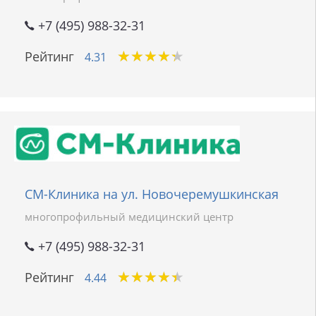
+7 (495) 988-32-31
★
★
★
★
★
★
★
★
★
★
Рейтинг
4.31
СМ-Клиника на ул. Новочеремушкинская
многопрофильный медицинский центр
+7 (495) 988-32-31
★
★
★
★
★
★
★
★
★
★
Рейтинг
4.44