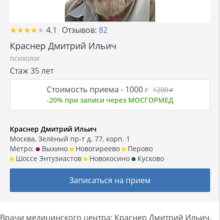
★
★
★
★
★
★
★
★
★
★
4.1
Отзывов:
82
Краснер Дмитрий Ильич
психолог
Стаж 35 лет
Стоимость приема -
1000
1200
₽
₽
-20% при записи через МОСГОРМЕД
Краснер Дмитрий Ильич
Москва, Зелёный пр-т д. 77, корп. 1
Метро:
Выхино
Новогиреево
Перово
Шоссе Энтузиастов
Новокосино
Кусково
Записаться на прием
Врачи медицинского центра: Краснер Дмитрий Ильич.