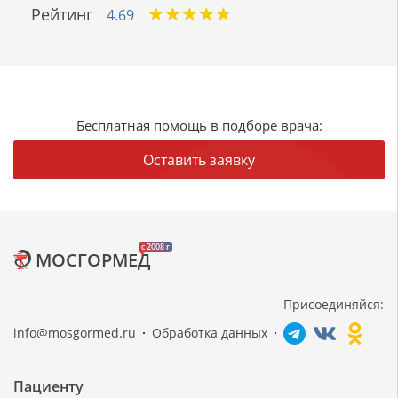
★
★
★
★
★
★
★
★
★
★
Рейтинг
4.69
Бесплатная помощь в подборе врача:
Оставить заявку
c 2008 г
МОСГОРМЕД
Присоединяйся:
info@mosgormed.ru
Обработка данных
Пациенту