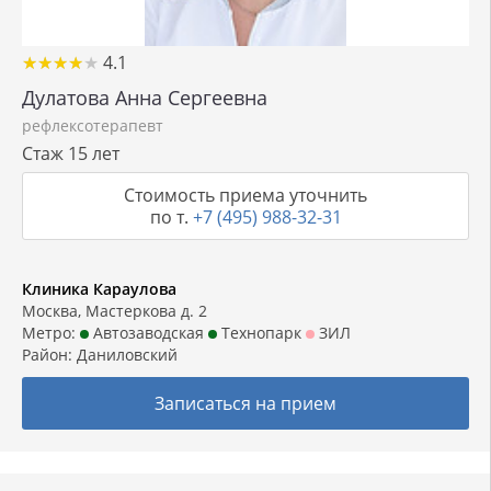
★
★
★
★
★
★
★
★
★
★
4.1
Дулатова Анна Сергеевна
рефлексотерапевт
Стаж 15 лет
Стоимость приема уточнить
по т.
+7 (495) 988-32-31
Клиника Караулова
Москва, Мастеркова д. 2
Метро:
Автозаводская
Технопарк
ЗИЛ
Район:
Даниловский
Записаться на прием