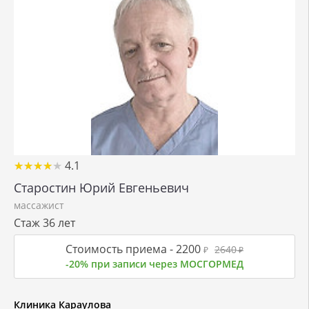
★
★
★
★
★
★
★
★
★
★
4.1
Старостин Юрий Евгеньевич
массажист
Стаж 36 лет
Стоимость приема -
2200
2640
₽
₽
-20% при записи через МОСГОРМЕД
Клиника Караулова