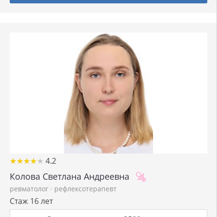
★
★
★
★
★
★
★
★
★
★
4.2
Колова Светлана Андреевна
ревматолог
·
рефлексотерапевт
Стаж 16 лет