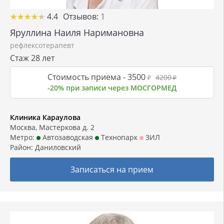
★
★
★
★
★
★
★
★
★
★
4.4
Отзывов:
1
Яруллина Наиля Наримановна
рефлексотерапевт
Стаж 28 лет
Стоимость приема -
3500
4200
₽
₽
-20% при записи через МОСГОРМЕД
Клиника Караулова
Москва, Мастеркова д. 2
Метро:
Автозаводская
Технопарк
ЗИЛ
Район:
Даниловский
Записаться на прием