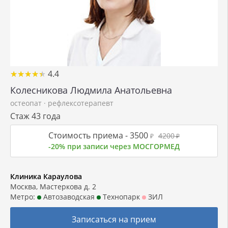
★
★
★
★
★
★
★
★
★
★
4.4
Колесникова Людмила Анатольевна
остеопат
·
рефлексотерапевт
Стаж 43 года
Стоимость приема -
3500
4200
₽
₽
-20% при записи через МОСГОРМЕД
Клиника Караулова
Москва, Мастеркова д. 2
Метро:
Автозаводская
Технопарк
ЗИЛ
Записаться на прием