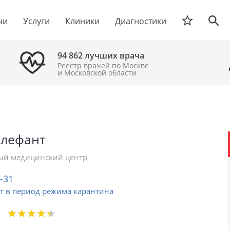
чи
Услуги
Клиники
Диагностики
94 862 лучших врача
Реестр врачей по Москве
и Московской области
Элефант
й медицинский центр
2-31
т в период режима карантина
★
★
★
★
★
★
★
★
★
★