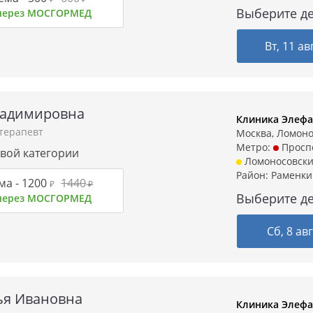
Выберите де
 через МОСГОРМЕД
Вт, 11 ав
ладимировна
Клиника Элефа
-терапевт
Москва, Ломонос
Метро:
Проспе
рвой категории
Ломоносовски
Район:
Раменки
ма -
1200
1440
₽
₽
Выберите де
 через МОСГОРМЕД
Сб, 8 ав
ья Ивановна
Клиника Элефа