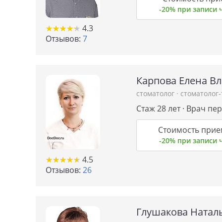
-20% при записи
★
★
★
★
★
★
★
★
★
★
4.3
Отзывов:
7
Карпова Елена В
стоматолог
·
стоматолог
Стаж 28 лет · Врач пе
Стоимость прие
-20% при записи
★
★
★
★
★
★
★
★
★
★
4.5
Отзывов:
26
Глушакова Натал