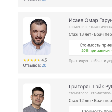
Исаев Омар Гару
косметолог
·
пластическ
Стаж 13 лет · Врач пе
Стоимость прие
-20% при записи
★
★
★
★
★
★
★
★
★
★
4.5
Практикует в области д
Отзывов:
20
Григорян Гайк Р
стоматолог
·
стоматолог
Стаж 12 лет · Врач пе
Стоимость при