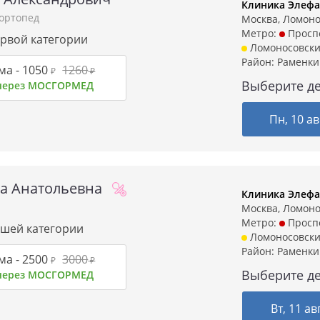
Клиника Элефа
-ортопед
Москва, Ломонос
Метро:
Проспе
ервой категории
Ломоносовски
Район:
Раменки
ма -
1050
1260
₽
₽
Выберите де
 через МОСГОРМЕД
Пн, 10 ав
а Анатольевна
Клиника Элефа
Москва, Ломонос
Метро:
Проспе
ысшей категории
Ломоносовски
Район:
Раменки
ма -
2500
3000
₽
₽
Выберите де
 через МОСГОРМЕД
Вт, 11 ав