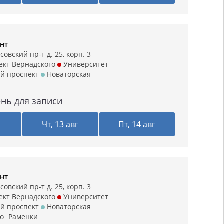
нт
овский пр-т д. 25, корп. 3
кт Вернадского
Университет
й проспект
Новаторская
нь для записи
г
Чт, 13 авг
Пт, 14 авг
нт
овский пр-т д. 25, корп. 3
кт Вернадского
Университет
й проспект
Новаторская
о
Раменки