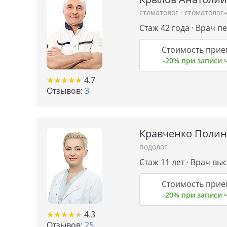
стоматолог
·
стоматолог
Стаж 42 года · Врач п
Стоимость прие
-20% при записи
★
★
★
★
★
★
★
★
★
★
4.7
Отзывов:
3
Кравченко Полин
подолог
Стаж 11 лет · Врач в
Стоимость прие
-20% при записи
★
★
★
★
★
★
★
★
★
★
4.3
Отзывов:
25