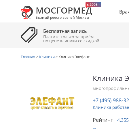
c 2008 г
МОСГОРМЕД
Вра
Единый реестр врачей Москвы
Бесплатная запись
Платите только за приём
по цене клиники cо скидкой
Главная
>
Клиники
>
Клиника Элефант
Клиника 
многопрофильны
+7 (495) 988-3
Клиника работае
Рейтинг
4.355