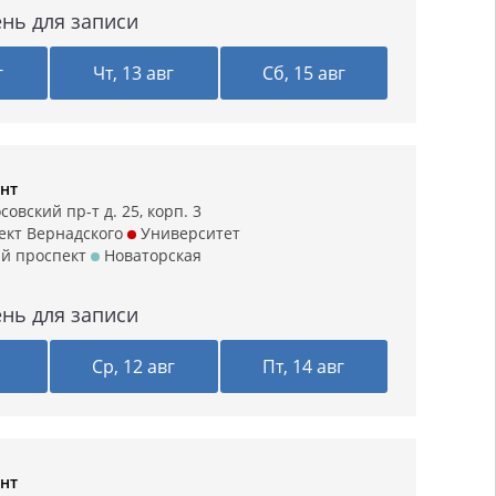
нь для записи
г
Чт, 13 авг
Сб, 15 авг
нт
овский пр-т д. 25, корп. 3
кт Вернадского
Университет
й проспект
Новаторская
нь для записи
г
Ср, 12 авг
Пт, 14 авг
нт