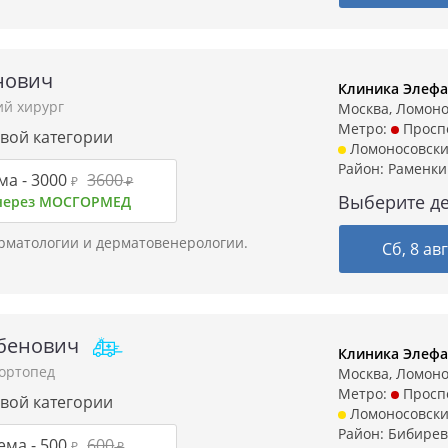
нович
Клиника Элефа
ий хирург
Москва, Ломонос
Метро:
Проспе
рвой категории
Ломоносовски
Район:
Раменки
ма -
3000
3600
₽
₽
Выберите де
 через МОСГОРМЕД
ерматологии и дерматовенерологии.
Сб, 8 ав
убенович
Клиника Элефа
-ортопед
Москва, Ломонос
Метро:
Проспе
рвой категории
Ломоносовски
Район:
Бибирев
ема -
500
600
₽
₽