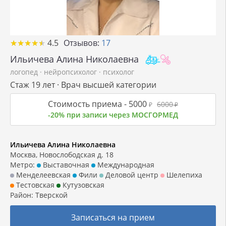
★
★
★
★
★
★
★
★
★
★
4.5
Отзывов:
17
Ильичева Алина Николаевна
логопед
·
нейропсихолог
·
психолог
Стаж 19 лет · Врач высшей категории
Стоимость приема -
5000
6000
₽
₽
-20% при записи через МОСГОРМЕД
Ильичева Алина Николаевна
Москва, Новослободская д. 18
Метро:
Выставочная
Международная
Менделеевская
Фили
Деловой центр
Шелепиха
Тестовская
Кутузовская
Район:
Тверской
Записаться на прием