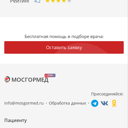
★
★
★
★
★
★
★
★
★
★
Рейтинг
4.2
Бесплатная помощь в подборе врача:
Оставить заявку
c 2008 г
МОСГОРМЕД
Присоединяйся:
info@mosgormed.ru
Обработка данных
Пациенту