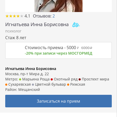
★
★
★
★
★
★
★
★
★
★
4.1
Отзывов:
2
Игнатьева Инна Борисовна
психолог
Стаж 8 лет
Стоимость приема -
5000
6000
₽
₽
-20% при записи через МОСГОРМЕД
Игнатьева Инна Борисовна
Москва, пр-т Мира д. 22
Метро:
Марьина Роща
Охотный ряд
Проспект мира
Сухаревская
Цветной бульвар
Рижская
Район:
Мещанский
Записаться на прием