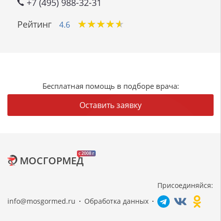
+7 (495) 988-32-31
★
★
★
★
★
★
★
★
★
★
Рейтинг
4.6
Бесплатная помощь в подборе врача:
Оставить заявку
c 2008 г
МОСГОРМЕД
Присоединяйся:
info@mosgormed.ru
Обработка данных