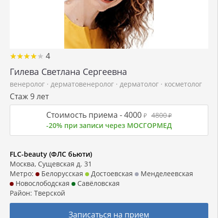
★
★
★
★
★
★
★
★
★
★
4
Гилева Светлана Сергеевна
венеролог
·
дерматовенеролог
·
дерматолог
·
косметолог
Стаж 9 лет
Стоимость приема -
4000
4800
₽
₽
-20% при записи через МОСГОРМЕД
FLC-beauty (ФЛС бьюти)
Москва, Сущевская д. 31
Метро:
Белорусская
Достоевская
Менделеевская
Новослободская
Савёловская
Район:
Тверской
Записаться на прием