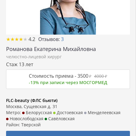
★
★
★
★
★
★
★
★
★
★
4.2
Отзывов:
3
Романова Екатерина Михайловна
челюстно-лицевой хирург
Стаж 13 лет
Стоимость приема -
3500
4000
₽
₽
-13% при записи через МОСГОРМЕД
FLC-beauty (ФЛС бьюти)
Москва, Сущевская д. 31
Метро:
Белорусская
Достоевская
Менделеевская
Новослободская
Савёловская
Район:
Тверской