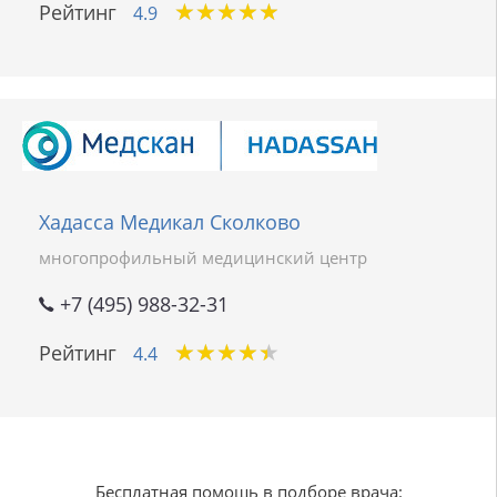
★
★
★
★
★
★
★
★
★
★
Рейтинг
4.9
Хадасса Медикал Сколково
многопрофильный медицинский центр
+7 (495) 988-32-31
★
★
★
★
★
★
★
★
★
★
Рейтинг
4.4
Бесплатная помощь в подборе врача: