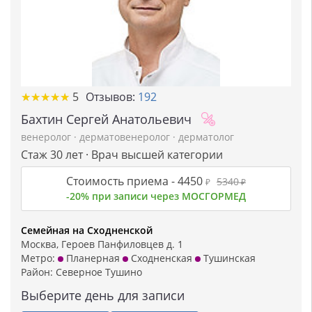
★
★
★
★
★
★
★
★
★
★
5
Отзывов:
192
Бахтин Сергей Анатольевич
венеролог
·
дерматовенеролог
·
дерматолог
Стаж 30 лет · Врач высшей категории
Стоимость приема -
4450
5340
₽
₽
-20% при записи через МОСГОРМЕД
Семейная на Сходненской
Москва, Героев Панфиловцев д. 1
Метро:
Планерная
Сходненская
Тушинская
Район:
Северное Тушино
Выберите день для записи