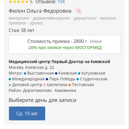
★
★
★
★
★
★
★
★
★
★
5
Отзывов:
104
Филон Ольга Федоровна
венеролог
·
дерматовенеролог
·
дерматолог
·
миколог
·
трихолог
·
уролог
Стаж 38 лет
Стоимость приема -
2800
3360
₽
₽
-20% при записи через МОСГОРМЕД
Медицинский центр Первый Доктор на Киевской
Москва, Киевская д. 22
Метро:
Выставочная
Киевская
Кутузовская
Международная
Парк Победы
Студенческая
Деловой центр
Шелепиха
Тестовская
Район:
Дорогомилово
Хамовники
Выберите день для записи
Ср, 19 авг