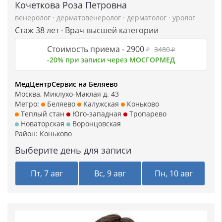
Кочеткова Роза Петровна
венеролог
·
дерматовенеролог
·
дерматолог
·
уролог
Стаж 38 лет · Врач высшей категории
Стоимость приема -
2900
3480
₽
₽
-20% при записи через МОСГОРМЕД
МедЦентрСервис на Беляево
Москва, Миклухо-Маклая д. 43
Метро:
Беляево
Калужская
Коньково
Теплый стан
Юго-западная
Тропарево
Новаторская
Воронцовская
Район:
Коньково
Выберите день для записи
Пт, 7 авг
Вс, 9 авг
Пн, 10 авг