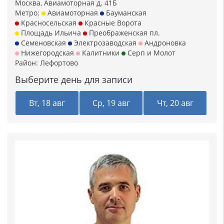
Москва, Авиамоторная д. 41Б
Метро:
Авиамоторная
Бауманская
Красносельская
Красные Ворота
Площадь Ильича
Преображенская пл.
Семеновская
Электрозаводская
Андроновка
Нижегородская
Калитники
Серп и Молот
Район:
Лефортово
Выберите день для записи
Вт, 18 авг
Ср, 19 авг
Чт, 20 авг