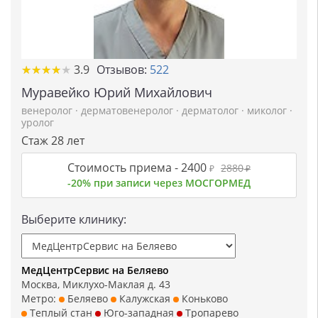
★
★
★
★
★
★
★
★
★
★
3.9
Отзывов:
522
Муравейко Юрий Михайлович
венеролог
·
дерматовенеролог
·
дерматолог
·
миколог
·
уролог
Стаж 28 лет
Стоимость приема -
2400
2880
₽
₽
-20% при записи через МОСГОРМЕД
Выберите клинику:
МедЦентрСервис на Беляево
Москва, Миклухо-Маклая д. 43
Метро:
Беляево
Калужская
Коньково
Теплый стан
Юго-западная
Тропарево