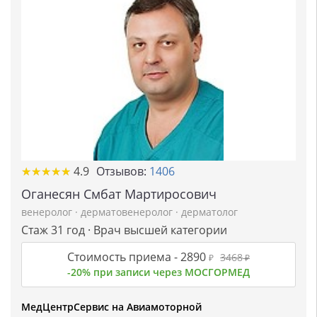
★
★
★
★
★
★
★
★
★
★
4.9
Отзывов:
1406
Оганесян Смбат Мартиросович
венеролог
·
дерматовенеролог
·
дерматолог
Стаж 31 год · Врач высшей категории
Стоимость приема -
2890
3468
₽
₽
-20% при записи через МОСГОРМЕД
МедЦентрСервис на Авиамоторной