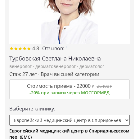
★
★
★
★
★
★
★
★
★
★
4.8
Отзывов:
1
Турбовская Светлана Николаевна
венеролог
·
дерматовенеролог
·
дерматолог
Стаж 27 лет · Врач высшей категории
Стоимость приема -
22000
26400
₽
₽
-20% при записи через МОСГОРМЕД
Выберите клинику:
Европейский медицинский центр в Спиридоньевском
пер. (ЕМС)