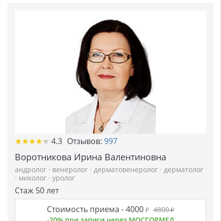
★
★
★
★
★
★
★
★
★
★
4.3
Отзывов:
997
Воротникова Ирина Валентиновна
андролог
·
венеролог
·
дерматовенеролог
·
дерматолог
·
миколог
·
уролог
Стаж 50 лет
Стоимость приема -
4000
4800
₽
₽
-20% при записи через МОСГОРМЕД