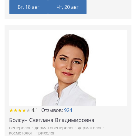
Вт, 18 авг
Чт, 20 авг
★
★
★
★
★
★
★
★
★
★
4.1
Отзывов:
924
Болсун Светлана Владимировна
венеролог
·
дерматовенеролог
·
дерматолог
·
косметолог
·
трихолог