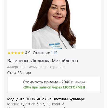
★
★
★
★
★
★
★
★
★
★
4.9
Отзывов:
115
Василенко Людмила Михайловна
аллерголог
·
иммунолог
·
терапевт
Стаж 33 года
Стоимость приема -
2940
3528
₽
₽
-20% при записи через МОСГОРМЕД
Медцентр ОН КЛИНИК на Цветном бульваре
Москва, Цветной б-р д. 30, корп. 2