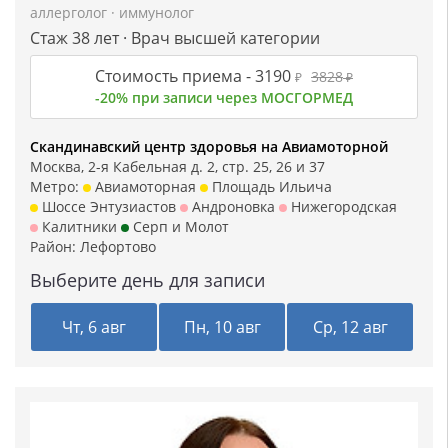
аллерголог
·
иммунолог
Стаж 38 лет · Врач высшей категории
Стоимость приема -
3190
3828
₽
₽
-20% при записи через МОСГОРМЕД
Скандинавский центр здоровья на Авиамоторной
Москва, 2-я Кабельная д. 2, стр. 25, 26 и 37
Метро:
Авиамоторная
Площадь Ильича
Шоссе Энтузиастов
Андроновка
Нижегородская
Калитники
Серп и Молот
Район:
Лефортово
Выберите день для записи
Чт, 6 авг
Пн, 10 авг
Ср, 12 авг