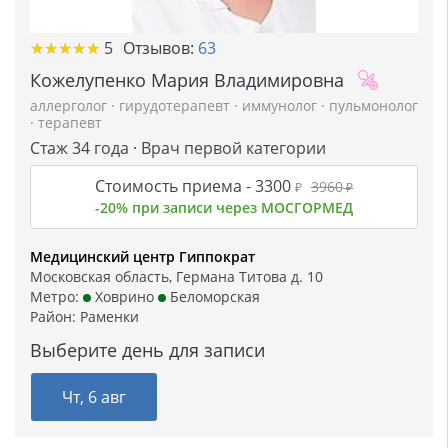
★
★
★
★
★
★
★
★
★
★
5
Отзывов:
63
Кожелупенко Мария Владимировна
аллерголог
·
гирудотерапевт
·
иммунолог
·
пульмонолог
·
терапевт
Стаж 34 года · Врач первой категории
Стоимость приема -
3300
3960
₽
₽
-20% при записи через МОСГОРМЕД
Медицинский центр Гиппократ
Московская область, Германа Титова д. 10
Метро:
Ховрино
Беломорская
Район:
Раменки
Выберите день для записи
Чт, 6 авг