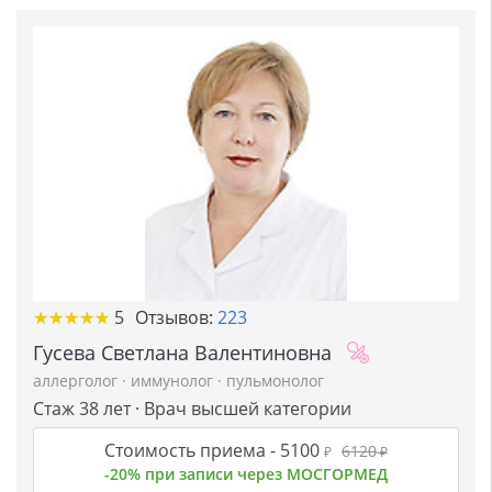
★
★
★
★
★
★
★
★
★
★
5
Отзывов:
223
Гусева Светлана Валентиновна
аллерголог
·
иммунолог
·
пульмонолог
Стаж 38 лет · Врач высшей категории
Стоимость приема -
5100
6120
₽
₽
-20% при записи через МОСГОРМЕД