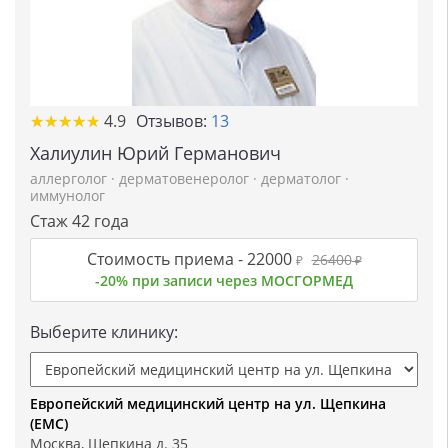
★
★
★
★
★
★
★
★
★
★
4.9
Отзывов:
13
Халиулин Юрий Германович
аллерголог
·
дерматовенеролог
·
дерматолог
·
иммунолог
Стаж 42 года
Стоимость приема -
22000
26400
₽
₽
-20% при записи через МОСГОРМЕД
Выберите клинику:
Европейский медицинский центр на ул. Щепкина
(ЕМС)
Москва, Щепкина д. 35