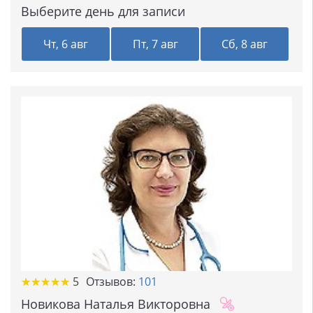
Выберите день для записи
Чт, 6 авг
Пт, 7 авг
Сб, 8 авг
★
★
★
★
★
★
★
★
★
★
5
Отзывов:
101
Новикова Наталья Викторовна