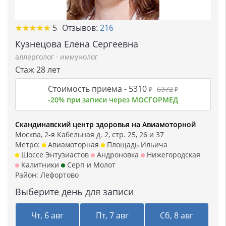
★
★
★
★
★
★
★
★
★
★
5
Отзывов:
216
Кузнецова Елена Сергеевна
аллерголог
·
иммунолог
Стаж 28 лет
Стоимость приема -
5310
6372
₽
₽
-20% при записи через МОСГОРМЕД
Скандинавский центр здоровья на Авиамоторной
Москва, 2-я Кабельная д. 2, стр. 25, 26 и 37
Метро:
Авиамоторная
Площадь Ильича
Шоссе Энтузиастов
Андроновка
Нижегородская
Калитники
Серп и Молот
Район:
Лефортово
Выберите день для записи
Чт, 6 авг
Пт, 7 авг
Сб, 8 авг