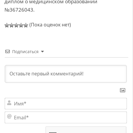
диплом о медицинском образовании
№36726043.
(Пока оценок нет)
Подписаться
Им
Em