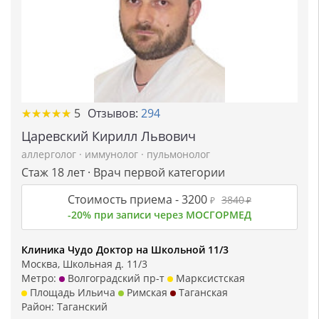
★
★
★
★
★
★
★
★
★
★
5
Отзывов:
294
Царевский Кирилл Львович
аллерголог
·
иммунолог
·
пульмонолог
Стаж 18 лет · Врач первой категории
Стоимость приема -
3200
3840
₽
₽
-20% при записи через МОСГОРМЕД
Клиника Чудо Доктор на Школьной 11/3
Москва, Школьная д. 11/3
Метро:
Волгоградский пр-т
Марксистская
Площадь Ильича
Римская
Таганская
Район:
Таганский