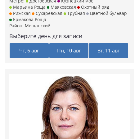
Метро:
Достоевская
Кузнецкий мост
Марьина Роща
Маяковская
Охотный ряд
Рижская
Сухаревская
Трубная
Цветной бульвар
Ермакова Роща
Район:
Мещанский
Выберите день для записи
Чт, 6 авг
Пн, 10 авг
Вт, 11 авг