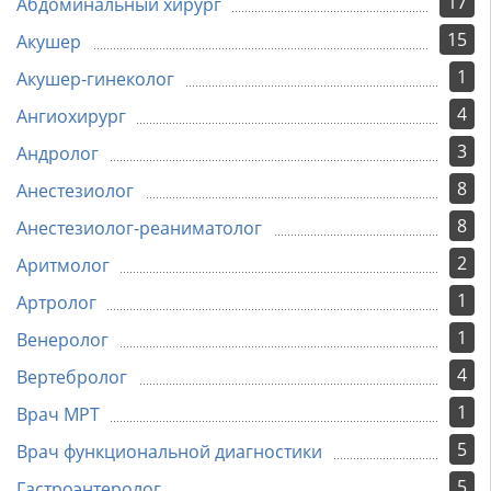
17
Абдоминальный хирург
15
Акушер
1
Акушер-гинеколог
4
Ангиохирург
3
Андролог
8
Анестезиолог
8
Анестезиолог-реаниматолог
2
Аритмолог
1
Артролог
1
Венеролог
4
Вертебролог
1
Врач МРТ
5
Врач функциональной диагностики
5
Гастроэнтеролог