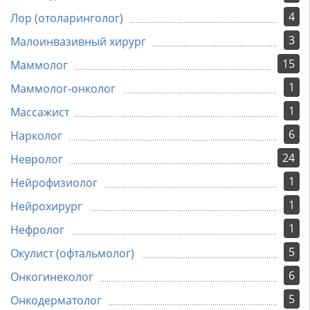
4
Лор (отоларинголог)
3
Малоинвазивный хирург
15
Маммолог
1
Маммолог-онколог
1
Массажист
6
Нарколог
24
Невролог
1
Нейрофизиолог
1
Нейрохирург
1
Нефролог
5
Окулист (офтальмолог)
6
Онкогинеколог
5
Онкодерматолог