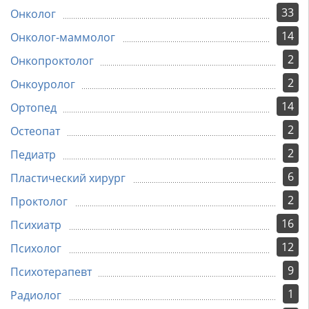
33
Онколог
14
Онколог-маммолог
2
Онкопроктолог
2
Онкоуролог
14
Ортопед
2
Остеопат
2
Педиатр
6
Пластический хирург
2
Проктолог
16
Психиатр
12
Психолог
9
Психотерапевт
1
Радиолог