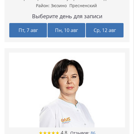
Район:
Зюзино
Пресненский
Выберите день для записи
Пт, 7 авг
Пн, 10 авг
Ср, 12 авг
★
★
★
★
★
★
★
★
★
★
4.8
Отзывов:
86