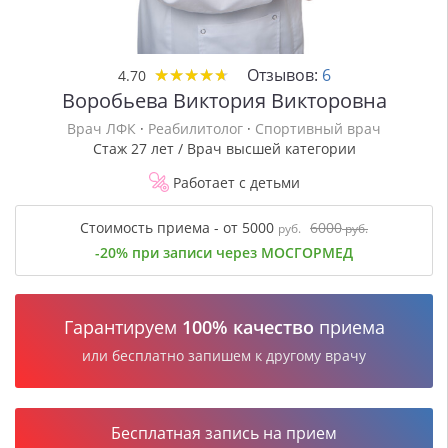
★
★
★
★
★
★
★
★
★
★
Отзывов:
6
4.70
Воробьева Виктория Викторовна
Врач ЛФК
·
Реабилитолог
·
Спортивный врач
Стаж 27 лет / Врач высшей категории
Работает с детьми
Стоимость приема - от 5000
6000
руб.
руб.
-20% при записи через МОСГОРМЕД
Гарантируем
100% качество
приема
или бесплатно запишем к другому врачу
Бесплатная запись на прием