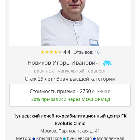
★
★
★
★
★
★
★
★
★
★
4.4
Отзывов:
16
Новиков Игорь Иванович
врач лфк
·
мануальный терапевт
Стаж 29 лет · Врач высшей категории
Стоимость приема -
2750
3300
₽
₽
-20% при записи через МОСГОРМЕД
Кунцевский лечебно-реабилитационный центр ГК
Evolutis Clinic
Москва, Партизанская д. 41
Метро:
Крылатское
Кунцевская
Молодежная