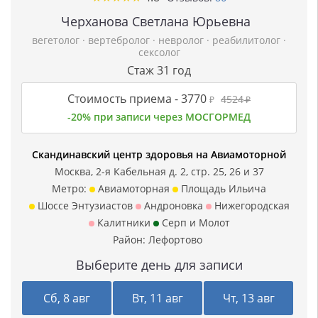
Черханова Светлана Юрьевна
вегетолог
·
вертебролог
·
невролог
·
реабилитолог
·
сексолог
Стаж 31 год
Стоимость приема -
3770
4524
₽
₽
-20% при записи через МОСГОРМЕД
Скандинавский центр здоровья на Авиамоторной
Москва, 2-я Кабельная д. 2, стр. 25, 26 и 37
Метро:
Авиамоторная
Площадь Ильича
Шоссе Энтузиастов
Андроновка
Нижегородская
Калитники
Серп и Молот
Район:
Лефортово
Выберите день для записи
Сб, 8 авг
Вт, 11 авг
Чт, 13 авг