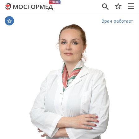
c 2008 г
МОСГОРМЕД
×
Врач работает