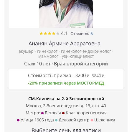
★
★
★
★
★
★
★
★
★
★
4.1
Отзывов:
6
Ананян Армине Араратовна
акушер
·
гинеколог
·
гинеколог-эндокринолог
·
маммолог
·
узи-специалист
Стаж 10 лет · Врач второй категории
Стоимость приема -
3200
3840
₽
₽
-20% при записи через МОСГОРМЕД
СМ-Клиника на 2-й Звенигородской
Москва, 2-Звенигородская д. 13, стр. 40
Метро:
Беговая
Краснопресненская
Улица 1905 года
Деловой центр
Шелепиха
Выберите день для записи