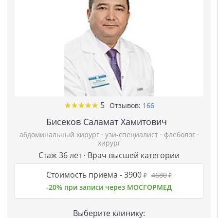
★
★
★
★
★
★
★
★
★
★
5
Отзывов:
166
Бисеков Саламат Хамитович
абдоминальный хирург
·
узи-специалист
·
флеболог
·
хирург
Стаж 36 лет · Врач высшей категории
Стоимость приема -
3900
4680
₽
₽
-20% при записи через МОСГОРМЕД
Выберите клинику: