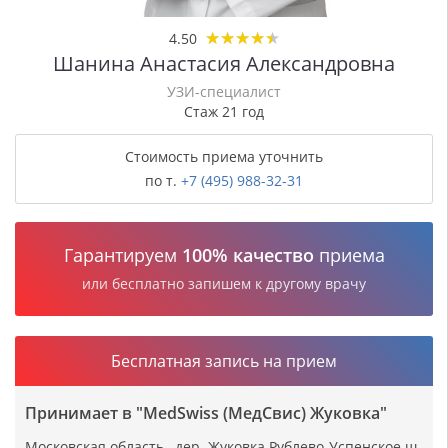
★
★
★
★
★
★
★
★
★
★
4.50
Шанина Анастасия Александровна
УЗИ-специалист
Стаж 21 год
Стоимость приема уточнить
по т.
+7 (495) 988-32-31
Гарантируем
100% качество
приема
или бесплатно запишем к другому врачу
Бесплатная запись на прием
Принимает в "MedSwiss (МедСвис) Жуковка"
Московская область , дер. Жуковка Рублево-Успенское ш.