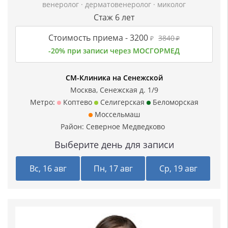
венеролог
·
дерматовенеролог
·
миколог
Стаж 6 лет
Стоимость приема -
3200
3840
₽
₽
-20% при записи через МОСГОРМЕД
СМ-Клиника на Сенежской
Москва, Сенежская д. 1/9
Метро:
Коптево
Селигерская
Беломорская
Моссельмаш
Район:
Северное Медведково
Выберите день для записи
Вс, 16 авг
Пн, 17 авг
Ср, 19 авг