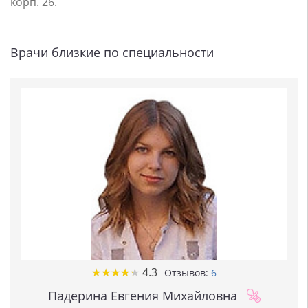
корп. 26.
Врачи близкие по специальности
★
★
★
★
★
★
★
★
★
★
4.3
Отзывов:
6
Падерина Евгения Михайловна