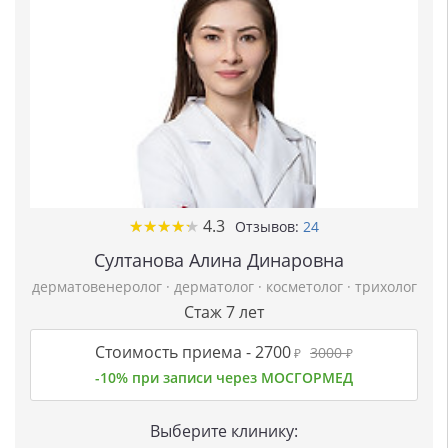
★
★
★
★
★
★
★
★
★
★
4.3
Отзывов:
24
Султанова Алина Динаровна
дерматовенеролог
·
дерматолог
·
косметолог
·
трихолог
Стаж 7 лет
Стоимость приема -
2700
3000
₽
₽
-10% при записи через МОСГОРМЕД
Выберите клинику: