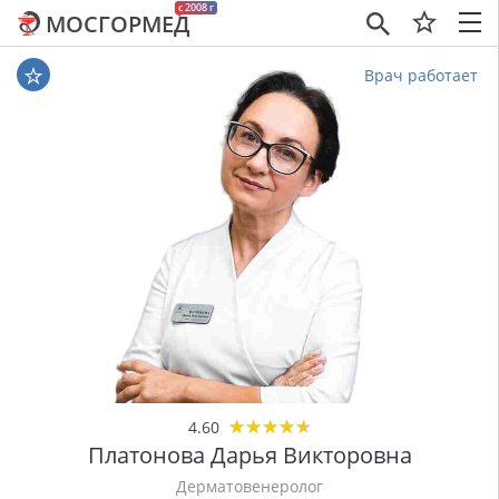
c 2008 г
МОСГОРМЕД
×
Врач работает
★
★
★
★
★
★
★
★
★
★
4.60
Платонова Дарья Викторовна
Дерматовенеролог