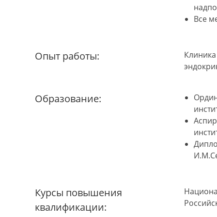
надпо
Все м
Опыт работы:
Клиника
эндокри
Образование:
Ордин
инсти
Аспир
инсти
Дипло
И.М.С
Курсы повышения
Национа
Российс
квалификации: