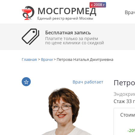
c 2008 г
МОСГОРМЕД
Вра
Единый реестр врачей Москвы
Бесплатная запись
Платите только за приём
по цене клиники cо скидкой
Главная
>
Врачи
>
Петрова Наталья Дмитриевна
Петро
Врач работает
Эндокри
Стаж 33 
Стоим
-20