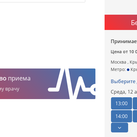
Б
Принимает
Цена от 10 
Москва , Кры
Метро:
Кр
во
приема
Выберите 
му врачу
Среда,
12 а
13:00
14:00