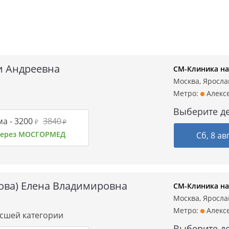
 Андреевна
СМ-Клиника на
Москва, Ярослав
Метро:
Алекс
Выберите де
а -
3200
3840
₽
₽
 через МОСГОРМЕД
Сб, 8 ав
ова) Елена Владимировна
СМ-Клиника на
Москва, Ярослав
Метро:
Алекс
ысшей категории
Выберите де