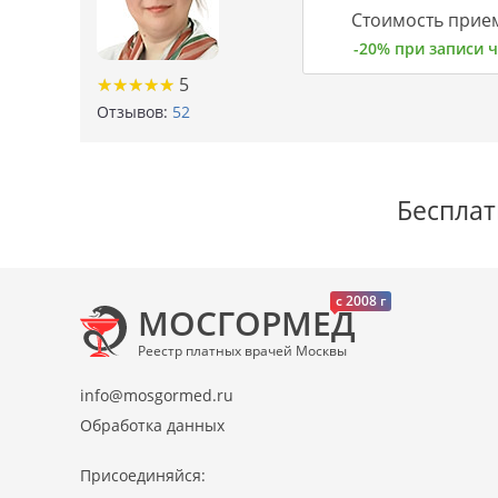
Стоимость прием
-20% при записи
★
★
★
★
★
★
★
★
★
★
5
Отзывов:
52
Бесплат
c 2008 г
МОСГОРМЕД
Реестр платных врачей Москвы
info@mosgormed.ru
Обработка данных
Присоединяйся: