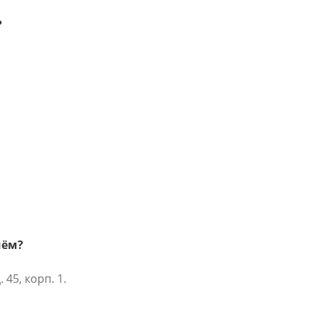
?
иём?
45, корп. 1.