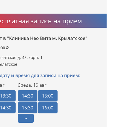
есплатная запись на прием
 в "Клиника Нео Вита м. Крылатское"
000 ₽
латская д. 45, корп. 1
ылатское
дату и время для записи на прием:
вг
Среда,
19 авг
13:30
14:30
15:00
14:30
15:30
16:00