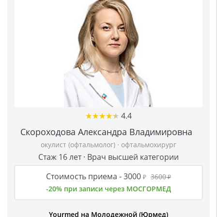
★
★
★
★
★
★
★
★
★
★
4.4
Скороходова Александра Владимировна
окулист (офтальмолог)
·
офтальмохирург
Стаж 16 лет · Врач высшей категории
Стоимость приема -
3000
3600
₽
₽
-20% при записи через МОСГОРМЕД
Yourmed на Молодежной (Юрмед)