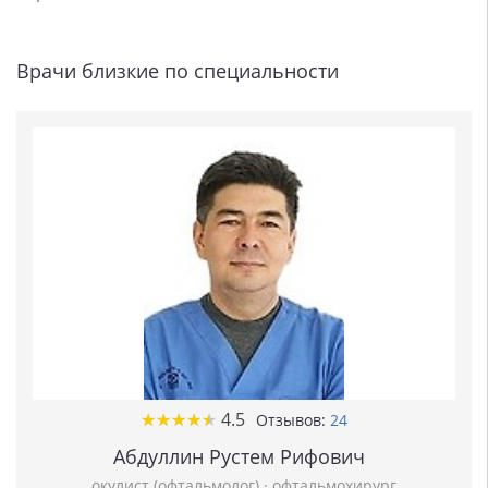
Врачи близкие по специальности
★
★
★
★
★
★
★
★
★
★
4.5
Отзывов:
24
Абдуллин Рустем Рифович
окулист (офтальмолог)
·
офтальмохирург