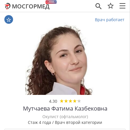
c 2008 г
МОСГОРМЕД
×
Врач работает
★
★
★
★
★
★
★
★
★
★
4.30
Мутчаева Фатима Казбековна
Окулист (офтальмолог)
Стаж 4 года / Врач второй категории