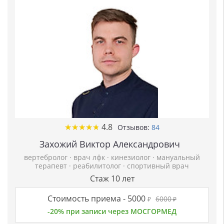
★
★
★
★
★
★
★
★
★
★
4.8
Отзывов:
84
Захожий Виктор Александрович
вертебролог
·
врач лфк
·
кинезиолог
·
мануальный
терапевт
·
реабилитолог
·
спортивный врач
Стаж 10 лет
Стоимость приема -
5000
6000
₽
₽
-20% при записи через МОСГОРМЕД