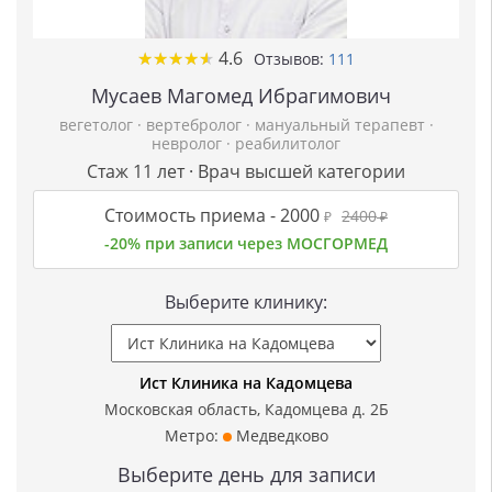
★
★
★
★
★
★
★
★
★
★
4.6
Отзывов:
111
Мусаев Магомед Ибрагимович
вегетолог
·
вертебролог
·
мануальный терапевт
·
невролог
·
реабилитолог
Стаж 11 лет · Врач высшей категории
Стоимость приема -
2000
2400
₽
₽
-20% при записи через МОСГОРМЕД
Выберите клинику:
Ист Клиника на Кадомцева
Московская область, Кадомцева д. 2Б
Метро:
Медведково
Выберите день для записи