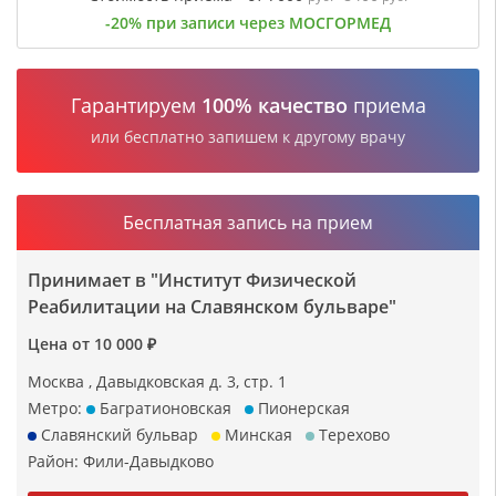
-20% при записи через МОСГОРМЕД
Гарантируем
100% качество
приема
или бесплатно запишем к другому врачу
Бесплатная запись на прием
Принимает в "Институт Физической
Реабилитации на Славянском бульваре"
Цена от 10 000 ₽
Москва , Давыдковская д. 3, стр. 1
Метро:
Багратионовская
Пионерская
Славянский бульвар
Минская
Терехово
Район:
Фили-Давыдково