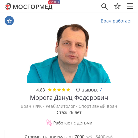
c 2008 г
МОСГОРМЕД
×
Врач работает
★
★
★
★
★
★
★
★
★
★
Отзывов:
7
4.83
Морога Дэнуц Федорович
Врач ЛФК
·
Реабилитолог
·
Спортивный врач
Стаж 26 лет
Работает с детьми
Стоимость приема - от 7000
8400
руб.
руб.