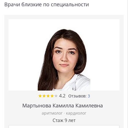
Врачи близкие по специальности
★
★
★
★
★
★
★
★
★
★
4.2
Отзывов:
3
Мартынова Камилла Камилевна
аритмолог
·
кардиолог
Стаж 9 лет