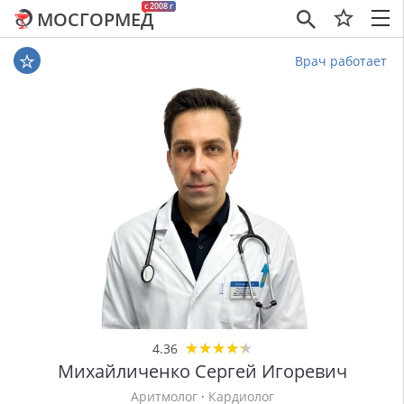
c 2008 г
МОСГОРМЕД
×
Врач работает
★
★
★
★
★
★
★
★
★
★
4.36
Михайличенко Сергей Игоревич
Аритмолог
·
Кардиолог