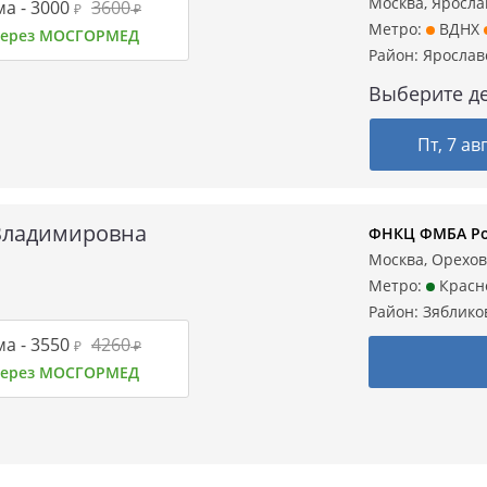
Москва, Ярослав
а -
3000
3600
₽
₽
Метро:
ВДНХ
 через МОСГОРМЕД
Район:
Ярослав
Выберите де
Пт, 7 ав
Владимировна
ФНКЦ ФМБА Ро
Москва, Орехов
Метро:
Красн
Район:
Зяблико
а -
3550
4260
₽
₽
 через МОСГОРМЕД