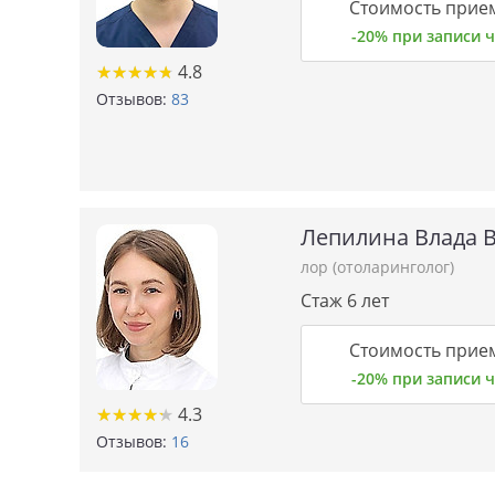
Стоимость прием
-20% при записи
★
★
★
★
★
★
★
★
★
★
4.8
Отзывов:
83
Лепилина Влада 
лор (отоларинголог)
Стаж 6 лет
Стоимость прием
-20% при записи
★
★
★
★
★
★
★
★
★
★
4.3
Отзывов:
16