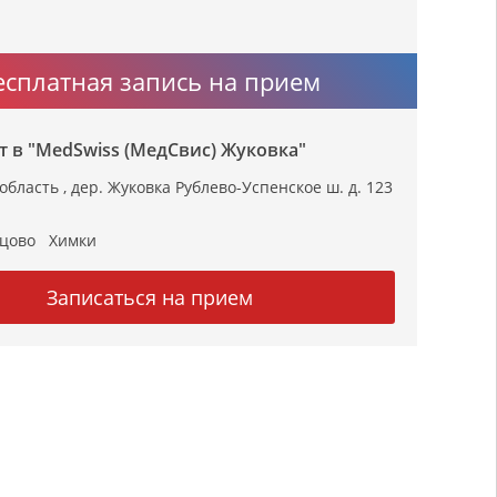
есплатная запись на прием
 в "MedSwiss (МедСвис) Жуковка"
область , дер. Жуковка Рублево-Успенское ш. д. 123
цово
Химки