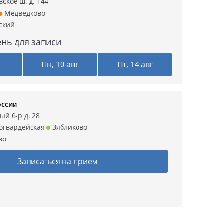
ское ш. д. 144
Медведково
ский
нь для записи
г
Пн, 10 авг
Пт, 14 авг
ссии
ый б-р д. 28
огвардейская
Зябликово
во
Записаться на прием