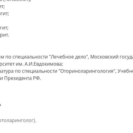
т;
гит;
гит;
рит.
м по специальности "Лечебное дело", Московский госу
рситет им. А.И.Евдокимова;
атура по специальности "Оториноларингология", Учеб
и Президента РФ.
?
отоларинголог).