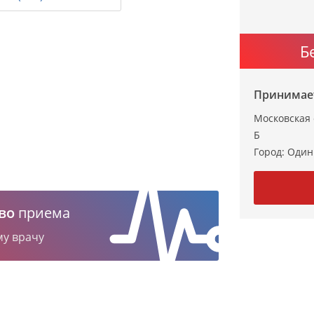
Б
Принимает
Московская 
Б
Город:
Один
во
приема
му врачу