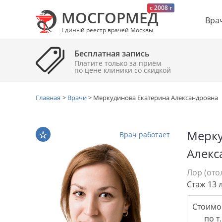
c 2008 г
МОСГОРМЕД
Вра
Единый реестр врачей Москвы
Бесплатная запись
Платите только за приём
по цене клиники cо скидкой
Главная
>
Врачи
>
Меркудинова Екатерина Александровна
Мерку
Врач работает
Алекс
Лор (ото
Стаж 13 
Стоимо
по т