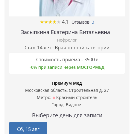
★
★
★
★
★
★
★
★
★
★
4.1
Отзывов:
3
Засыпкина Екатерина Витальевна
нефролог
Стаж 14 лет · Врач второй категории
Стоимость приема -
3500
₽
-0% при записи через МОСГОРМЕД
Премиум Мед
Московская область, Строительная д. 27
Метро:
Красный строитель
Город:
Видное
Выберите день для записи
Сб, 15 авг