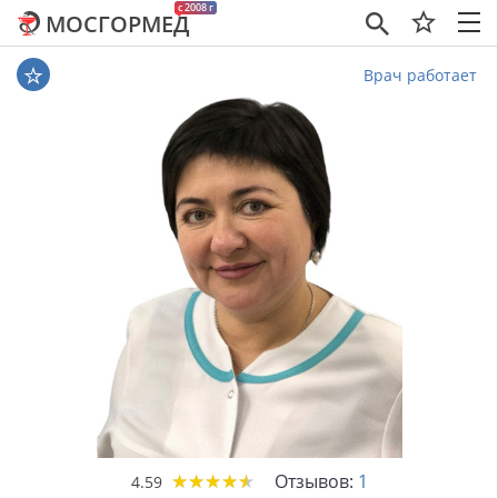
c 2008 г
МОСГОРМЕД
×
Врач работает
★
★
★
★
★
★
★
★
★
★
Отзывов:
1
4.59