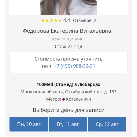
★
★
★
★
★
★
★
★
★
★
4.4
Отзывов:
2
Федорова Екатерина Витальевна
узи-специалист
Стаж 21 год
Стоимость приема уточнить
по т.
+7 (495) 988-32-31
100Med (Стомед) в Люберцах
Московская область, Октябрьский пр-т д. 133
Метро:
Котельники
Выберите день для записи
Пн, 10 авг
Вт, 11 авг
Ср, 12 авг