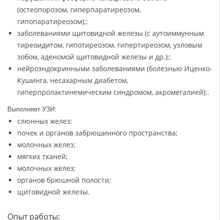
(остеопорозом, гиперпаратиреозом,
гипопаратиреозом);
;
заболеваниями щитовидной железы (с аутоиммунным
тиреоидитом, гипотиреозом, гипертиреозом, узловым
зобом, аденомой щитовидной железы и др.);
;
нейроэндокринными заболеваниями (болезнью Иценко-
Кушинга, несахарным диабетом,
гиперпролактинемическим синдромом, акромегалией);
.
Выполняет УЗИ:
слюнных желез;
почек и органов забрюшинного пространства;
молочных желез;
мягких тканей;
молочных желез;
органов брюшной полости;
щитовидной железы.
Опыт работы: