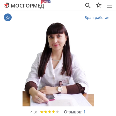
c 2008 г
МОСГОРМЕД
×
Врач работает
★
★
★
★
★
★
★
★
★
★
Отзывов:
1
4.31