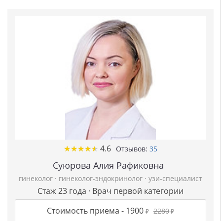
★
★
★
★
★
★
★
★
★
★
4.6
Отзывов:
35
Суюрова Алия Рафиковна
гинеколог
·
гинеколог-эндокринолог
·
узи-специалист
Стаж 23 года · Врач первой категории
Стоимость приема -
1900
2280
₽
₽