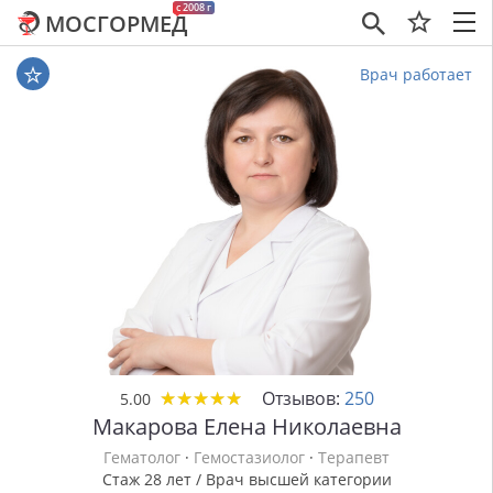
c 2008 г
МОСГОРМЕД
×
Врач работает
★
★
★
★
★
★
★
★
★
★
Отзывов:
250
5.00
Макарова Елена Николаевна
Гематолог
·
Гемостазиолог
·
Терапевт
Стаж 28 лет / Врач высшей категории