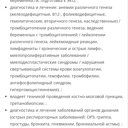
беременности, подготовка к ЭКО; ;
диагностика и лечение: анемии различного генеза
(железодефицитные, В12-, фолиеводефицитные,
гемолитические, вторичного генеза, наследственные) /
тромбоцитопении различного генеза, ведение
беременных с тромбоцитопенией / лейкопении
различного генеза, лейкемоидные реакции,
лимфадениты / хронические и острые лимфо-,
миелопролиферативные заболевания /
миелодиспластические синдромы / нарушения
свертывающей системы крови (коагулопатии,
тромбоцитопатии, гемофилии, тромбофилии,
антифосфолипидный синдром,
гипергомоцистеинемия); ;
владеет техникой проведения костно-мозговой пункции,
трепанобиопсии; ;
диагностика и лечение заболеваний органов дыхания
(острых респираторных заболеваний: ОРЗ, гриппа,
простуды, бронхита, пневмонии, бронхиальной астмы); ;