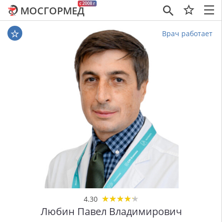
c 2008 г
МОСГОРМЕД
×
Врач работает
★
★
★
★
★
★
★
★
★
★
4.30
Любин Павел Владимирович