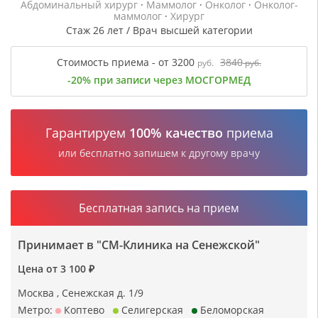
Абдоминальный хирург
·
Маммолог
·
Онколог
·
Онколог-
маммолог
·
Хирург
Стаж 26 лет / Врач высшей категории
Стоимость приема - от 3200
3840
руб.
руб.
-20% при записи через МОСГОРМЕД
Гарантируем
100% качество
приема
или бесплатно запишем к другому врачу
Бесплатная запись на прием
Принимает в "СМ-Клиника на Сенежской"
Цена от 3 100 ₽
Москва , Сенежская д. 1/9
Метро:
Коптево
Селигерская
Беломорская