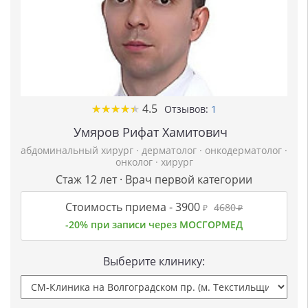
★
★
★
★
★
★
★
★
★
★
4.5
Отзывов:
1
Умяров Рифат Хамитович
абдоминальный хирург
·
дерматолог
·
онкодерматолог
·
онколог
·
хирург
Стаж 12 лет · Врач первой категории
Стоимость приема -
3900
4680
₽
₽
-20% при записи через МОСГОРМЕД
Выберите клинику: