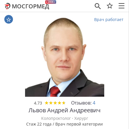
c 2008 г
МОСГОРМЕД
×
Врач работает
★
★
★
★
★
★
★
★
★
★
Отзывов:
4
4.73
Львов Андрей Андреевич
Колопроктолог
·
Хирург
Стаж 22 года / Врач первой категории