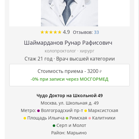
★
★
★
★
★
★
★
★
★
★
4.9
Отзывов:
33
Шаймарданов Рунар Рафисович
колопроктолог
·
хирург
Стаж 21 год · Врач высшей категории
Стоимость приема -
3200
₽
-0% при записи через МОСГОРМЕД
Чудо Доктор на Школьной 49
Москва, ул. Школьная д. 49
Метро:
Волгоградский пр-т
Марксистская
Площадь Ильича
Римская
Калитники
Серп и Молот
Район:
Марьино