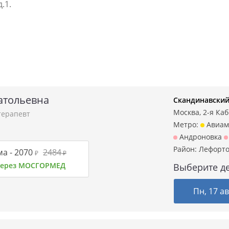
.1.
атольевна
Скандинавский
Москва, 2-я Кабе
терапевт
Метро:
Авиам
Андроновка
Район:
Лефорт
а -
2070
2484
₽
₽
 через МОСГОРМЕД
Выберите де
Пн, 17 ав