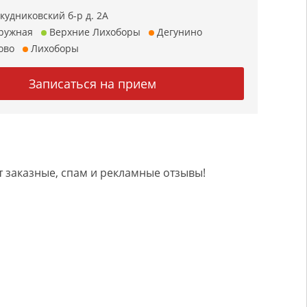
кудниковский б-р д. 2А
ружная
Верхние Лихоборы
Дегунино
ово
Лихоборы
 заказные, спам и рекламные отзывы!