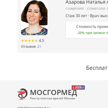
Азарова Наталья 
стоматолог
·
стоматолог-
Стаж 30 лет · Врач вы
Стоимость прием
-20% при записи
★
★
★
★
★
★
★
★
★
★
4.5
Отзывов:
21
Бесплат
c 2008 г
МОСГОРМЕД
Реестр платных врачей Москвы
info@mosgormed.ru