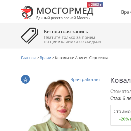
c 2008 г
МОСГОРМЕД
Вра
Единый реестр врачей Москвы
Бесплатная запись
Платите только за приём
по цене клиники cо скидкой
Главная
>
Врачи
>
Ковальски Анисия Сергеевна
Ковал
Врач работает
Стомато
Стаж 6 л
Стоимос
-20%