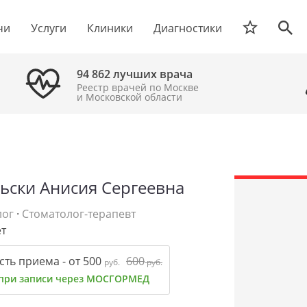
чи
Услуги
Клиники
Диагностики
94 862 лучших врача
Реестр врачей по Москве
и Московской области
ьски Анисия Сергеевна
лог
·
Стоматолог-терапевт
ет
ть приема - от 500
600
руб.
руб.
 при записи через МОСГОРМЕД