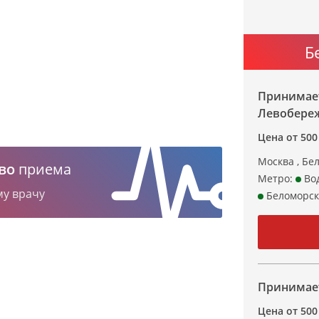
Б
Принимает
Левобере
Цена от 500
Москва , Бе
во
приема
Метро:
Вод
му врачу
Беломорск
Принимает
Цена от 500