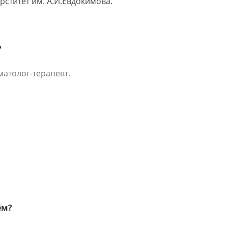
рститет им. А.И.Евдокимова.
?
матолог-терапевт.
ём?