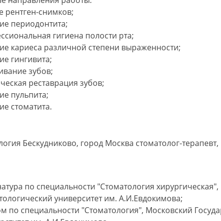
е направления работы:
е рентген-снимков;
ие периодонтита;
ссиональная гигиена полости рта;
ие кариеса различной степени выраженности;
ие гингивита;
ивание зубов;
ическая реставрация зубов;
ие пульпита;
ие стоматита.
огия Бескудниково, город Москва стоматолог-терапевт, 
атура по специальности "Стоматология хирургическая",
тологический университет им. А.И.Евдокимова;
м по специальности "Стоматология", Московский Госуд