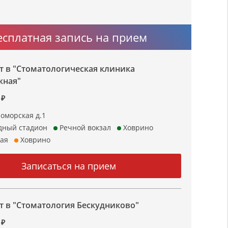
есплатная запись на прием
 в "Стоматологическая клиника
жная"
 ₽
ломорская д.1
ный стадион
Речной вокзал
Ховрино
ая
Ховрино
 в "Стоматология Бескудниково"
 ₽