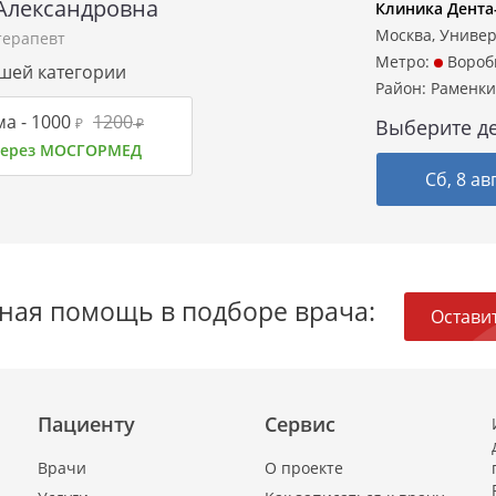
Александровна
Клиника Дента
Москва, Универ
терапевт
Метро:
Вороб
сшей категории
Район:
Раменки
а -
1000
1200
₽
₽
Выберите де
 через МОСГОРМЕД
Сб, 8 ав
ная помощь в подборе врача:
Оставит
Пациенту
Сервис
Врачи
О проекте