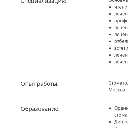
Специализация:
Основны
чтени
лечен
профе
лечен
лечен
отбел
эстет
лечен
лечен
Опыт работы:
Стоматол
Москва
Образование:
Ордин
стома
Дипло