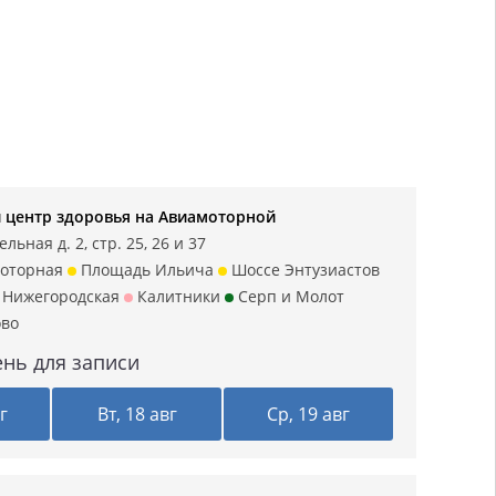
 центр здоровья на Авиамоторной
льная д. 2, стр. 25, 26 и 37
оторная
Площадь Ильича
Шоссе Энтузиастов
Нижегородская
Калитники
Серп и Молот
ово
нь для записи
г
Вт, 18 авг
Ср, 19 авг