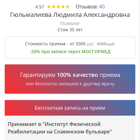
★
★
★
★
★
★
★
★
★
★
Отзывов:
40
4.57
Гюльмалиева Людмила Александровна
Психолог
Стаж 35 лет
Стоимость приема - от 5000
6000
руб.
руб.
-20% при записи через МОСГОРМЕД
Гарантируем
100% качество
приема
или бесплатно запишем к другому врачу
Бесплатная запись на прием
Принимает в "Институт Физической
Реабилитации на Славянском бульваре"