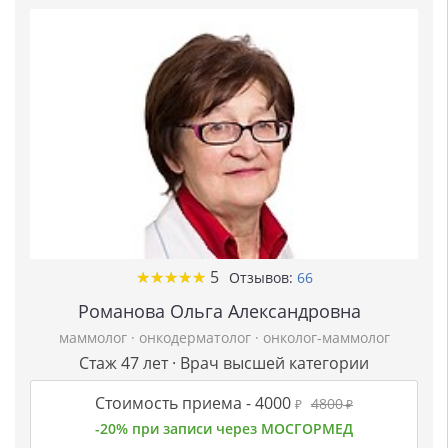
★
★
★
★
★
★
★
★
★
★
5
Отзывов:
66
Романова Ольга Александровна
маммолог
·
онкодерматолог
·
онколог-маммолог
Стаж 47 лет · Врач высшей категории
Стоимость приема -
4000
4800
₽
₽
-20% при записи через МОСГОРМЕД