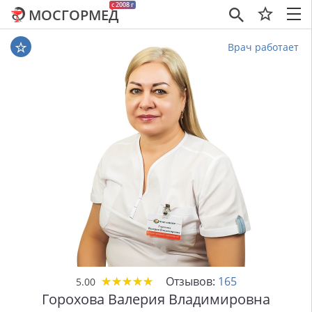
c 2008 г
МОСГОРМЕД
×
Врач работает
★
★
★
★
★
★
★
★
★
★
Отзывов:
165
5.00
Горохова Валерия Владимировна