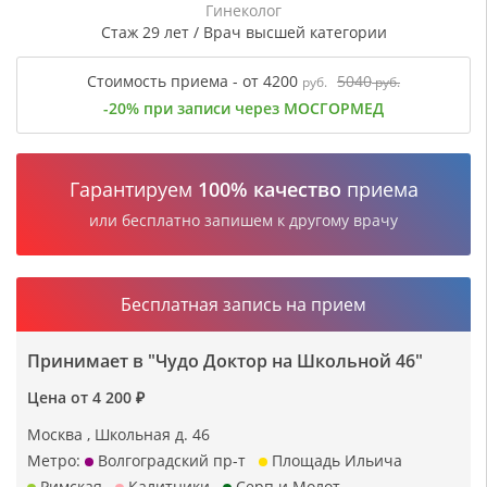
Гинеколог
Стаж 29 лет / Врач высшей категории
Стоимость приема - от 4200
5040
руб.
руб.
-20% при записи через МОСГОРМЕД
Гарантируем
100% качество
приема
или бесплатно запишем к другому врачу
Бесплатная запись на прием
Принимает в "Чудо Доктор на Школьной 46"
Цена от 4 200 ₽
Москва , Школьная д. 46
Метро:
Волгоградский пр-т
Площадь Ильича
Римская
Калитники
Серп и Молот