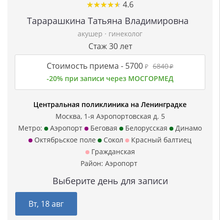
★
★
★
★
★
★
★
★
★
★
4.6
Тарарашкина Татьяна Владимировна
акушер
·
гинеколог
Стаж 30 лет
Стоимость приема -
5700
6840
₽
₽
-20% при записи через МОСГОРМЕД
Центральная поликлиника на Ленинградке
Москва, 1-я Аэропортовская д. 5
Метро:
Аэропорт
Беговая
Белорусская
Динамо
Октябрьское поле
Сокол
Красный балтиец
Гражданская
Район:
Аэропорт
Выберите день для записи
Вт, 18 авг